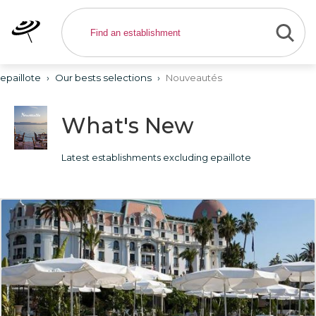
epaillote
›
Our bests selections
›
Nouveautés
What's New
Latest establishments excluding epaillote