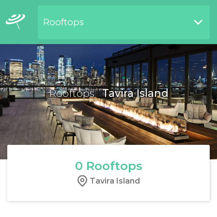
Rooftops
Restaurants by waterside
Rooftops
Tavira Island
0
Rooftops
Tavira Island