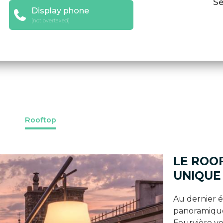
Se
Display phone
(not overtaxed)
Rooftop
LE ROO
UNIQUE
Au dernier é
panoramique 
Fourvière vo