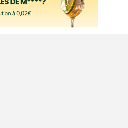
tère : établissements au
 sommes-nous ?.