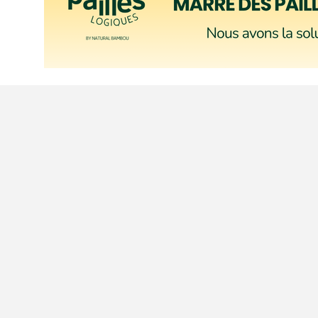
Le concept epaillote
Le portail epaillote est un site libre et indépendant. Notre seul cri
bord de l'eau avec un service de restauration digne de ce nom.
Contact.
-
Conditions générales de vente.
-
Nos partenaires.
-
Qui