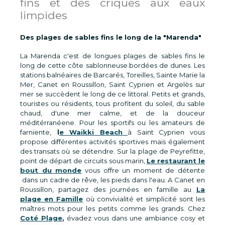
fins et des criques aux eaux
limpides
Des plages de sables fins le long de la "Marenda"
La Marenda c'est de longues plages de sables fins le
long de cette côte sablonneuse.bordées de dunes. Les
stations balnéaires de Barcarés, Toreilles, Sainte Marie la
Mer, Canet en Roussillon, Saint Cyprien et Argelès sur
mer se succèdent le long de ce littoral. Petits et grands,
touristes ou résidents, tous profitent du soleil, du sable
chaud, d'une mer calme, et de la douceur
méditérranéene. Pour les sportifs ou les amateurs de
farniente,
l
e Waikki Beach
à Saint Cyprien vous
propose différentes activités sportives mais également
des transats où se détendre. Sur la plage de Peyrefitte,
point de départ de circuits sous marin,
Le restaurant le
bout du monde
vous offre un moment de détente
dans un cadre de rêve, les pieds dans l'eau. A Canet en
Roussillon, partagez des journées en famille au
La
plage en Famille
où convivialité et simplicité sont les
maîtres mots pour les petits comme les grands. Chez
Coté Plage
,
évadez vous dans une ambiance cosy et