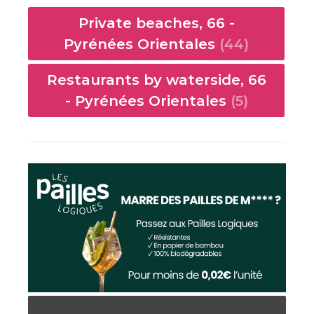
Private beaches, 66 -
Pyrénées Orientales
(44)
Restaurants by waterside, 66
- Pyrénées Orientales
(5)