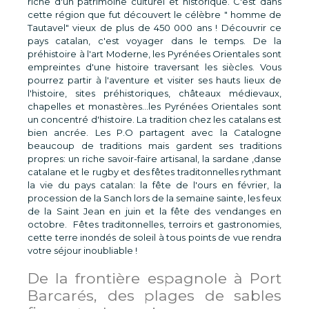
riche d'un patrimoine culturel et historique. C'est dans
cette région que fut découvert le célèbre " homme de
Tautavel" vieux de plus de 450 000 ans ! Découvrir ce
pays catalan, c'est voyager dans le temps. De la
préhistoire à l'art Moderne, les Pyrénées Orientales sont
empreintes d'une histoire traversant les siècles. Vous
pourrez partir à l'aventure et visiter ses hauts lieux de
l'histoire, sites préhistoriques, châteaux médievaux,
chapelles et monastères...les Pyrénées Orientales sont
un concentré d'histoire. La tradition chez les catalans est
bien ancrée. Les P.O partagent avec la Catalogne
beaucoup de traditions mais gardent ses traditions
propres: un riche savoir-faire artisanal, la sardane ,danse
catalane et le rugby et des fêtes traditonnelles rythmant
la vie du pays catalan: la fête de l'ours en février, la
procession de la Sanch lors de la semaine sainte, les feux
de la Saint Jean en juin et la fête des vendanges en
octobre. Fêtes traditonnelles, terroirs et gastronomies,
cette terre inondés de soleil à tous points de vue rendra
votre séjour inoubliable !
De la frontière espagnole à Port
Barcarés, des plages de sables