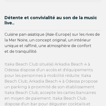
Détente et convivialité au son de la music
live..
Cuisine pan-asiatique (Asie-Europe) sur les rives de
la Mer Noire, un concept original, un intérieur
unique et raffiné, une atmosphère de confort
et de tranquillité.
Itaka Beach Club situé(e) Arkadia Beach 4 à
Odessa dispose d’un accès et d'équipements
pour les personnes à mobilité réduite. Itaka
Beach Club, Arkadia Beach 4 à Odessa propose
un parking à proximité de son établissement.
Itaka Beach Club, accepte les cartes bancaires
en moyen de paiement. Itaka Beach Club
dispose d'un bar pour déguster cocktails et