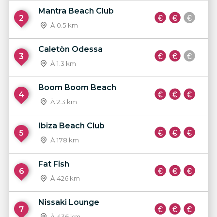
Mantra Beach Club
2
À 0.5 km
Caletòn Odessa
3
À 1.3 km
Boom Boom Beach
4
À 2.3 km
Ibiza Beach Club
5
À 178 km
Fat Fish
6
À 426 km
Nissaki Lounge
7
À 436 km