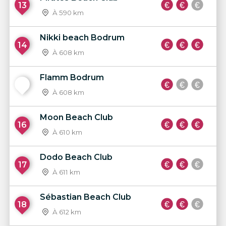
13
À 590 km
Nikki beach Bodrum
14
À 608 km
Flamm Bodrum
15
À 608 km
Moon Beach Club
16
À 610 km
Dodo Beach Club
17
À 611 km
Sébastian Beach Club
18
À 612 km