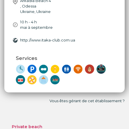
Arkadia Beach 4
,
Odessa
Ukraine
,
Ukraine
10 h - 4 h
mai à septembre
http://www.itaka-club.com.ua
Services
Vous êtes gérant de cet établissement ?
Private beach