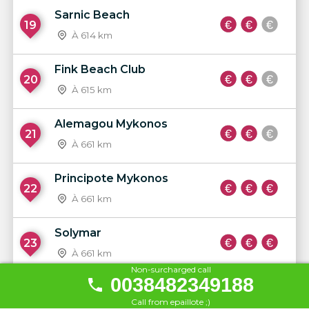
Sarnic Beach
19
À 614 km
Fink Beach Club
20
À 615 km
Alemagou Mykonos
21
À 661 km
Principote Mykonos
22
À 661 km
Solymar
23
À 661 km
Non-surcharged call
0038482349188
Agrari Beach
24
Call from epaillote ;)
À 663 km