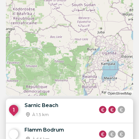
OpenStreetMap
Sarnic Beach
1
À 1.5 km
Flamm Bodrum
2
À 6.5 km