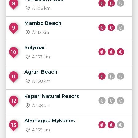
8
À 108 km
Mambo Beach
9
À 113 km
Solymar
10
À 137 km
Agrari Beach
11
À 138 km
Kapari Natural Resort
12
À 138 km
Alemagou Mykonos
13
À 139 km