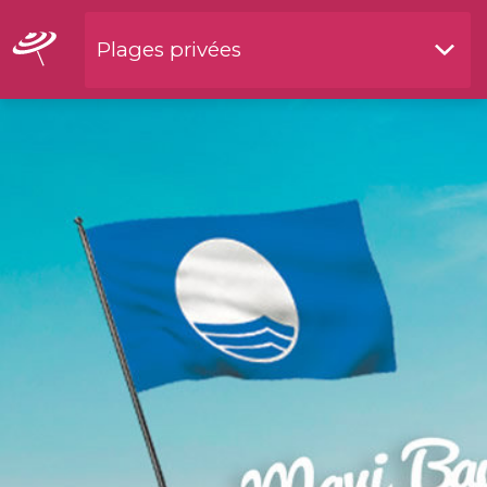
Plages privées
Restaurants by waterside