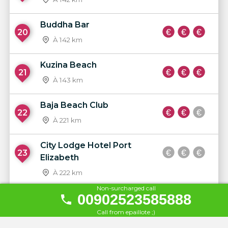
Buddha Bar
20
À 142 km
Kuzina Beach
21
À 143 km
Baja Beach Club
22
À 221 km
City Lodge Hotel Port
23
Elizabeth
À 222 km
Non-surcharged call
00902523585888
Pirates Beach Club
24
Call from epaillote ;)
À 222 km