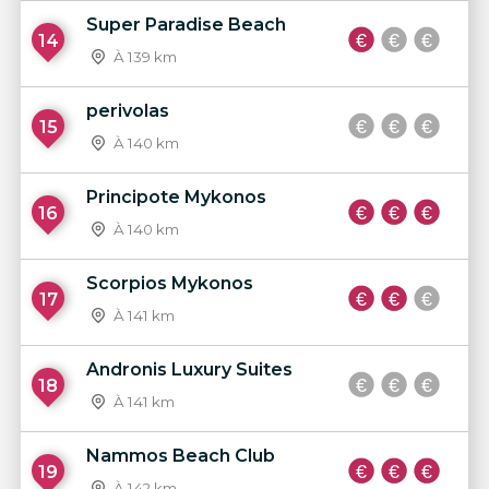
Super Paradise Beach
14
À 139 km
perivolas
15
À 140 km
Principote Mykonos
16
À 140 km
Scorpios Mykonos
17
À 141 km
Andronis Luxury Suites
18
À 141 km
Nammos Beach Club
19
À 142 km