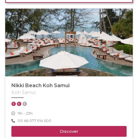
Nikki Beach Koh Samui
Koh Samui
11h - 23h
00 66 077 914 500
Discover