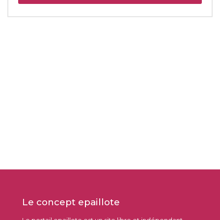
Le concept epaillote
Le portail epaillote est un site libre et indépendant.