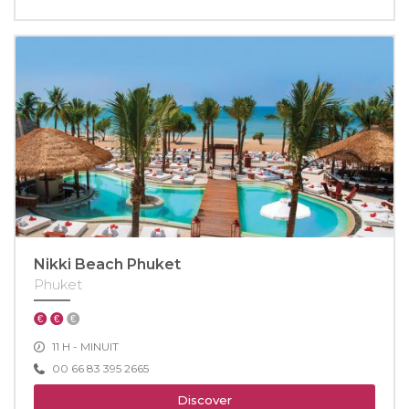
Nikki Beach Phuket
Phuket
11 H - MINUIT
00 66 83 395 2665
Discover