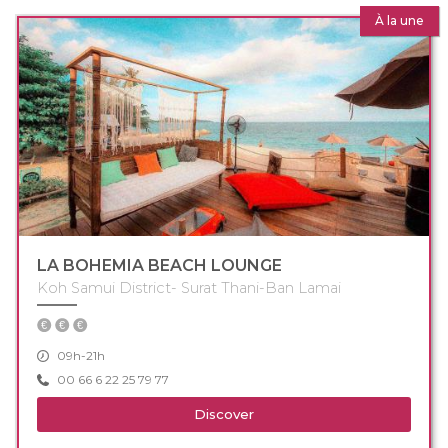
À la une
LA BOHEMIA BEACH LOUNGE
Koh Samui District- Surat Thani-Ban Lamai
09h-21h
00 66 6 22 25 79 77
Discover