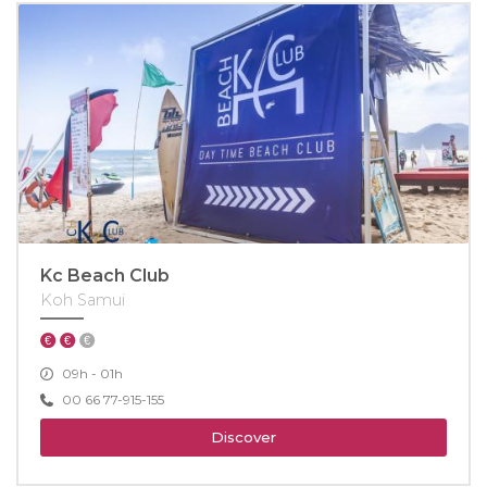
Kc Beach Club
Koh Samui
09h - 01h
00 66 77-915-155
Discover