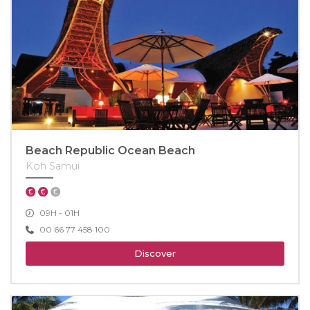
Beach Republic Ocean Beach
Koh Samui
09H - 01H
00 66 77 458 100
Discover