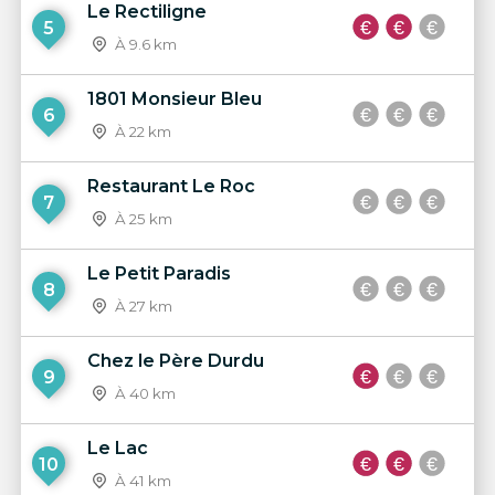
Le Rectiligne
5
À 9.6 km
1801 Monsieur Bleu
6
À 22 km
Restaurant Le Roc
7
À 25 km
Le Petit Paradis
8
À 27 km
Chez le Père Durdu
9
À 40 km
Le Lac
10
À 41 km