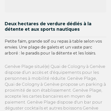
Deux hectares de verdure dédiés à la
détente et aux sports nautiques
Petite faim, grande soif ou repas à table selon vos
envies. Une plage de galets et un vaste parc
arboré : le paradis pour la détente et les loisirs.
Genève Plage situé(e) Quai de Cologny à Genève
dispose d’un accès et d'équipements pour les
personnes à mobilité réduite. Genève Plage,
Quai de Cologny à Genève propose un parking à
proximité de son établissement. Genève Plage,
accepte les cartes bancaires en moyen de
paiement. Genève Plage dispose d'un bar pour
déguster cocktails et autres boissons Genève