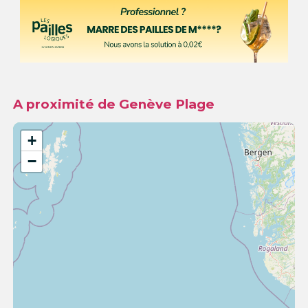
A proximité de Genève Plage
+
−