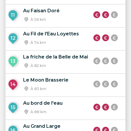
Au Faisan Doré
11
À 56 km
Au Fil de l'Eau Loyettes
12
À 74 km
La friche de la Belle de Mai
13
À 82 km
Le Moon Brasserie
14
À 83 km
Au bord de l'eau
15
À 88 km
Au Grand Large
16