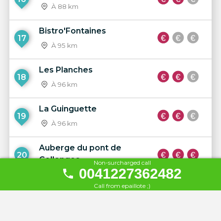
À 88 km
Bistro'Fontaines
17
À 95 km
Les Planches
18
À 96 km
La Guinguette
19
À 96 km
Auberge du pont de
20
Collonges
Non-surcharged call
0041227362482
À 96 km
Call from epaillote ;)
La Voile verte
21
À 96 km