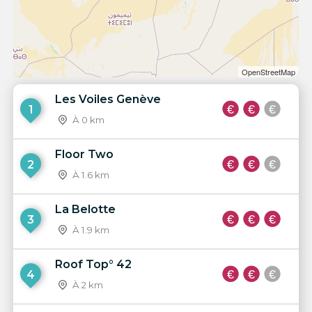
OpenStreetMap
Les Voiles Genève
1
À 0 km
Floor Two
2
À 1.6 km
La Belotte
3
À 1.9 km
Roof Top° 42
4
À 2 km