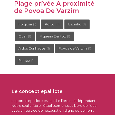
Plage privée A proximité
de Povoa De Varzim
Folgosa
(1)
Porto
(1)
Espinho
(1)
Ovar
(1)
Figueira Da Foz
(1)
A dos Cunhados
(1)
Póvoa de Varzim
(1)
Pinhão
(1)
Le concept epaillote
Le portail epaillote est un site libre et indépendant.
Notre seul critère : établissements au bord de l'eau
avec un service de restauration digne de ce nom.