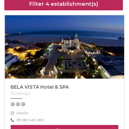
Filter
4
establishment(s)
BELA VISTA Hotel & SPA
Portimão
24h/24
351 282 460 280