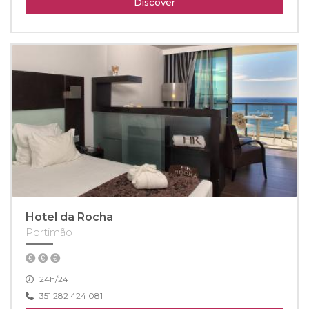
Discover
Hotel da Rocha
Portimão
24h/24
351 282 424 081