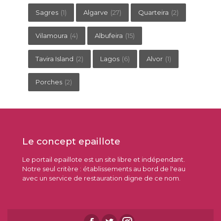
Sagres
(1)
Algarve
(27)
Quarteira
(2)
Vilamoura
(4)
Albufeira
(15)
Tavira Island
(2)
Lagos
(6)
Alvor
(1)
Porches
(2)
Le concept epaillote
Le portail epaillote est un site libre et indépendant.
Notre seul critère : établissements au bord de l'eau
avec un service de restauration digne de ce nom.