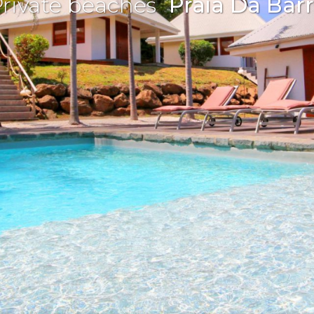
rivate beaches
Praia Da Bar