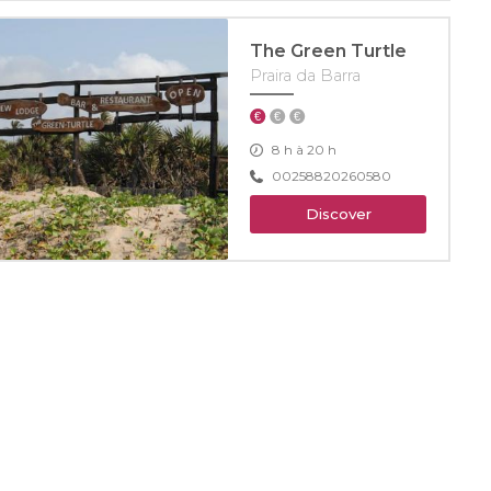
The Green Turtle
Praira da Barra
8 h à 20 h
00258820260580
Discover