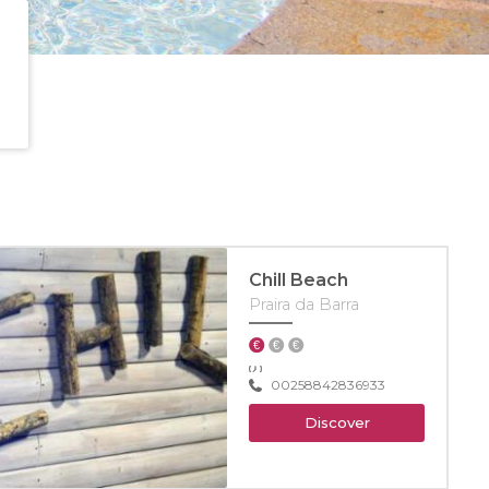
Chill Beach
Praira da Barra
00258842836933
Discover