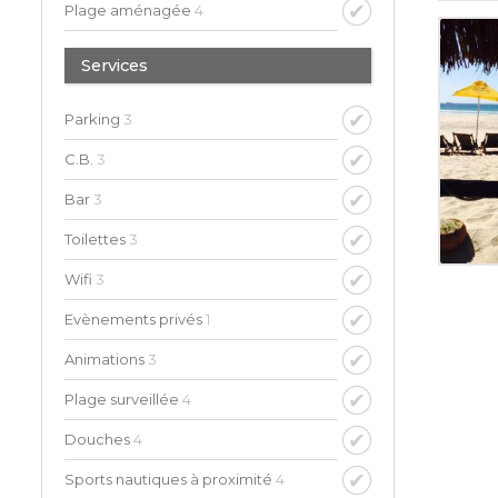
Plage aménagée
4
Services
Parking
3
C.B.
3
Bar
3
Toilettes
3
Wifi
3
Evènements privés
1
Animations
3
Plage surveillée
4
Douches
4
Sports nautiques à proximité
4