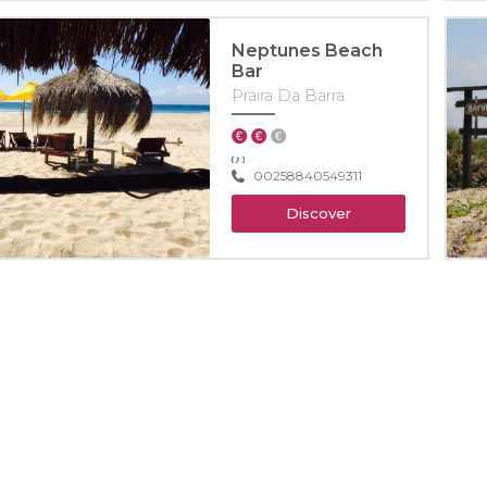
Neptunes Beach
Bar
Praira Da Barra
00258840549311
Discover