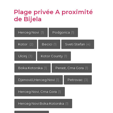
Plage privée A proximité
de Bijela
Herceg Novi
(1)
Podgorica
(1)
Kotor
(2)
Becici
(1)
Sveti Stefan
(4)
Ulcinj
(3)
Kotor County
(1)
Boka Kotorska
(1)
Perast, Crna Gora
(1)
Djenovići,Herceg Novi
(1)
Petrovac
(3)
Herceg Novi, Crna Gora
(1)
Herceg Novi Boka Kotorska
(1)