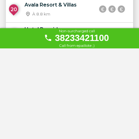
Avala Resort & Villas
20
À 8.8 km
Hotel Poseidon
Non-surcharged call
21
38233421100
À 11 km
Call from epaillote ;)
Hotel Princess
22
À 12 km
Wind Rose Resort by
23
Karisma
À 18 km
Plavnica Eco Resort
24
À 18 km
Vardar