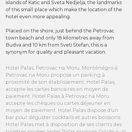
islands of Katic and Sveta Nedjelja, the landmarks
of this small place which make the location of the
hotel even more appealing.
Placed on the shore, just behind the Petrovac
town beach and only 18 kilometres away from
Budva and 10 km from Sveti Stefan, this is a
synonym for quality and pleasant vacation.
Hotel Palas, Petrovac na Moru, Monténégro à
Petrovac na Moru propose un parking à
proximité de son établissement. Hotel Palas,
accepte les cartes bancaires en moyen de
paiement. Hotel Palas à Petrovac na Moru
accepte les chèques ou cartes déjeuner en
moyen de paiement. Hotel Palas dispose d'un
bar pour déguster cocktails et autres boissons
Hotel Palas met à disposition de ses clients des
toilettes privées. Hotel Palas propose l'accès à un