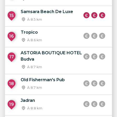
Samsara Beach De Luxe
15
À 8.5 km
Tropico
16
À 8.6 km
ASTORIA BOUTIQUE HOTEL
17
Budva
À 8.7 km
Old Fisherman's Pub
18
À 8.7 km
Jadran
19
À 8.8 km