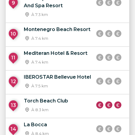
9
And Spa Resort
À 7.3 km
Montenegro Beach Resort
10
À 7.4 km
Mediteran Hotel & Resort
11
À 7.4 km
IBEROSTAR Bellevue Hotel
12
À 7.5 km
Torch Beach Club
13
À 8.3 km
La Bocca
14
À 8.4 km