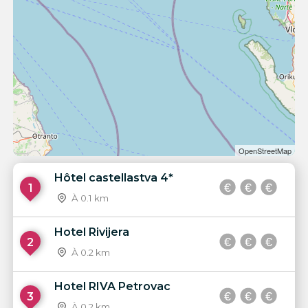
OpenStreetMap
Hôtel castellastva 4*
1
À 0.1 km
Hotel Rivijera
2
À 0.2 km
Hotel RIVA Petrovac
3
À 0.2 km