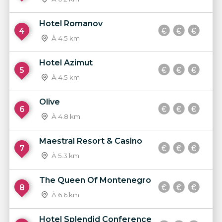
Hotel Romanov
4
À 4.5 km
Hotel Azimut
5
À 4.5 km
Olive
6
À 4.8 km
Maestral Resort & Casino
7
À 5.3 km
The Queen Of Montenegro
8
À 6.6 km
Hotel Splendid Conference