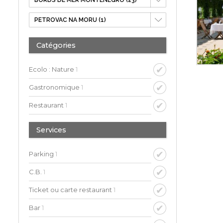
Catégories
Ecolo : Nature
1
Gastronomique
1
Restaurant
1
Services
Parking
1
C.B.
1
Ticket ou carte restaurant
1
Bar
1