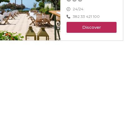
24/24
382 33 421 100
Discover