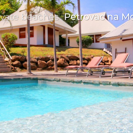
ivate beaches
Petrovac na M