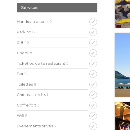
Services
Handicap access
2
Parking
6
C.B.
10
Chèque
1
Ticket ou carte restaurant
5
Bar
11
Toilettes
11
Chiens interdits
1
Coffre fort
3
Wifi
8
Evènements privés
5