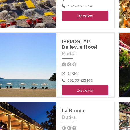
382 69 411 240
Discover
IBEROSTAR
Bellevue Hotel
Budva
24/24
382 33 425 100
Discover
La Bocca
Budva