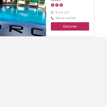
8 H 0 2 H
382 67 416 355
Discover