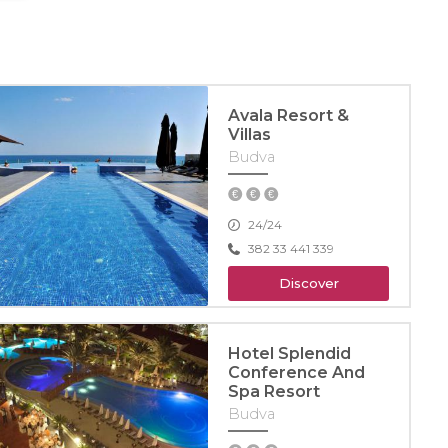
Avala Resort &
Villas
Budva
24/24
382 33 441 339
Discover
Hotel Splendid
Conference And
Spa Resort
Budva