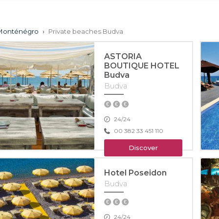
 Monténégro
›
Private beaches Budva
ASTORIA
BOUTIQUE HOTEL
Budva
Budva
24/24
00 382 33 451 110
Discover
Hotel Poseidon
Budva
24/24