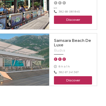
382 68 081 845
Discover
Samsara Beach De
Luxe
Budva
8 h à 1 h
382 67 241 367
Discover