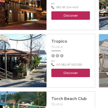
382 69 224 400
Discover
Tropico
Budva
00 382 67 503 535
Discover
Torch Beach Club
Budva