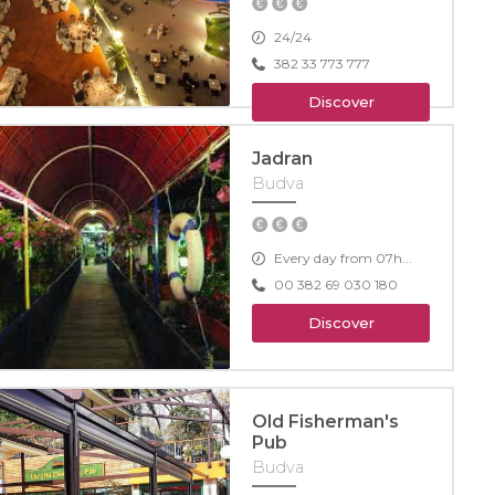
24/24
382 33 773 777
Discover
Jadran
Budva
Every day from 07h...
00 382 69 030 180
Discover
Old Fisherman's
Pub
Budva