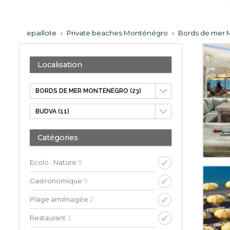
epaillote
›
Private beaches Monténégro
›
Bords de mer
Localisation
Catégories
Ecolo : Nature
9
Gastronomique
9
Plage aménagée
2
Restaurant
3