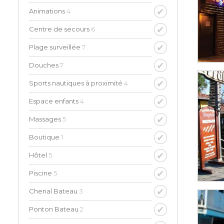
Animations
4
Centre de secours
6
Plage surveillée
7
Douches
7
Sports nautiques à proximité
4
Espace enfants
4
Massages
5
Boutique
1
Hôtel
5
Piscine
5
Chenal Bateau
3
Ponton Bateau
2