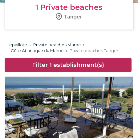
1
Private beaches
Tanger
epaillote
›
Private beaches Maroc
›
Côte Atlantique du Maroc
›
Private beaches Tanger
Filter
1
establishment(s)