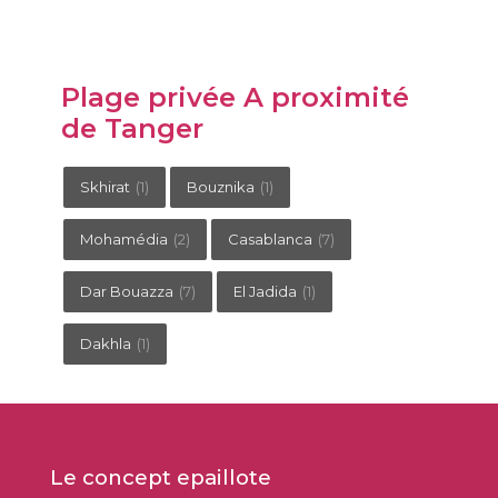
Plage privée A proximité
de Tanger
Skhirat
(1)
Bouznika
(1)
Mohamédia
(2)
Casablanca
(7)
Dar Bouazza
(7)
El Jadida
(1)
Dakhla
(1)
Le concept epaillote