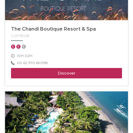
The Chandi Boutique Resort & Spa
Lombok
10H-02H
00 62 370 692198
Discover