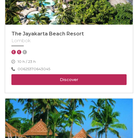
The Jayakarta Beach Resort
Lombok
10 h / 23 h
00625370643045
Discover