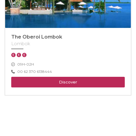
The Oberoi Lombok
Lombok
09H-02H
00 62 370 6138444
Discover