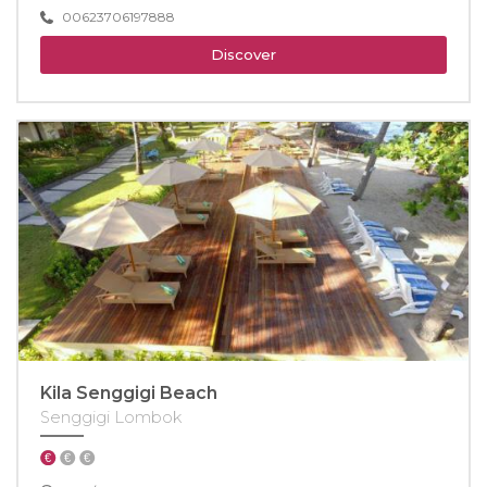
00623706197888
Discover
Kila Senggigi Beach
Senggigi Lombok