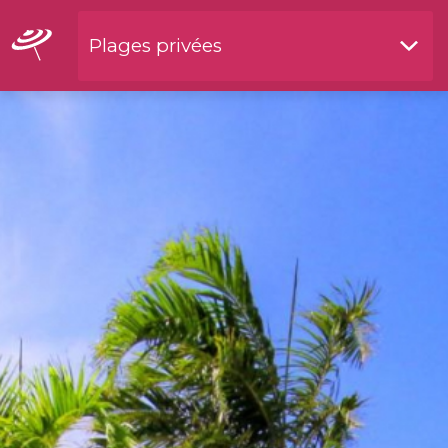
Plages privées
Restaurants by waterside