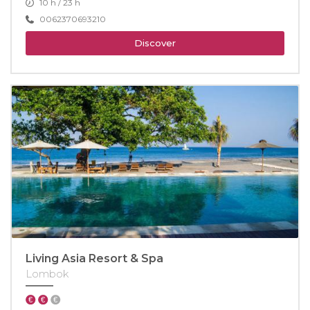
10 h / 23 h
0062370693210
Discover
Living Asia Resort & Spa
Lombok