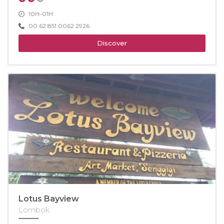
10H-01H
00 62 851 0062 2926
Discover
Lotus Bayview
Lombok