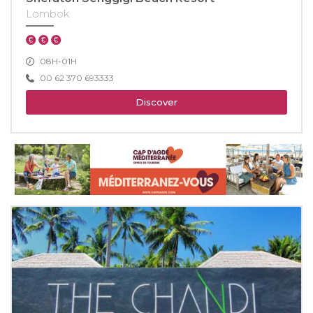
Lombok
08H-01H
00 62 370 693333
Discover