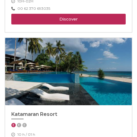
10H-02H
00 62 370 693035
Discover
Katamaran Resort
10 h / 01 h