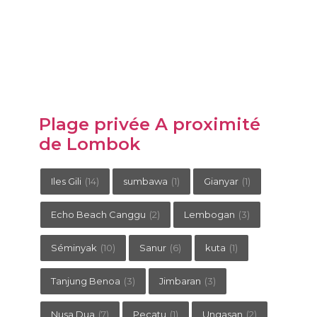
Plage privée A proximité
de Lombok
Iles Gili
(14)
sumbawa
(1)
Gianyar
(1)
Echo Beach Canggu
(2)
Lembogan
(3)
Séminyak
(10)
Sanur
(6)
kuta
(1)
Tanjung Benoa
(3)
Jimbaran
(3)
Nusa Dua
(7)
Pecatu
(1)
Ungasan
(2)