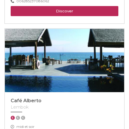
006285237086062
Discover
Café Alberto
Lembok
midi et soir