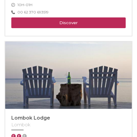
10H-01H
00 62 370 693519
Discover
Lombok Lodge
Lombok