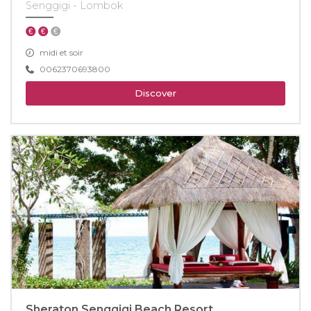
Senggigi - Lombok
midi et soir
0062370693800
Discover
Sheraton Senggigi Beach Resort