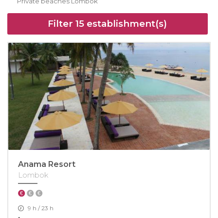
Private beaches Lombok
Filter
15
establishment(s)
Anama Resort
Lombok
9 h / 23 h