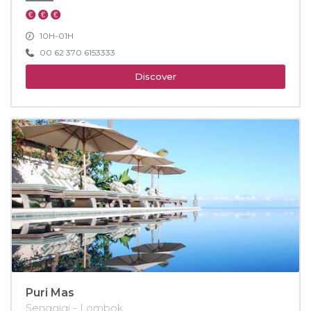
10H-01H
00 62 370 6153333
Discover
Puri Mas
Senggigi - Lombok