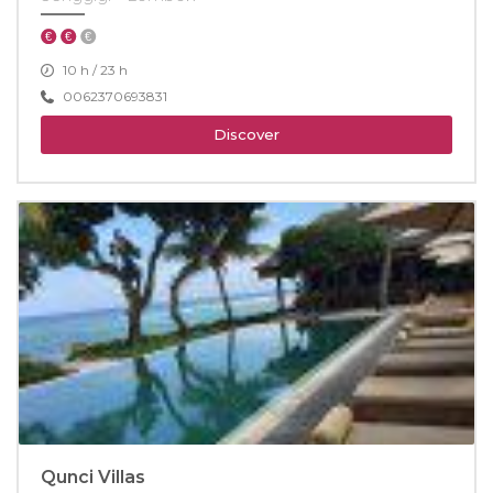
10 h / 23 h
0062370693831
Discover
Qunci Villas