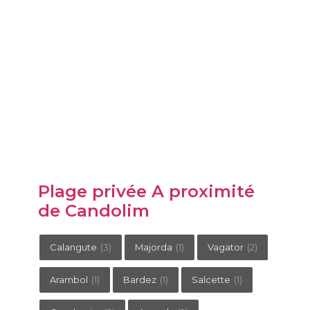
Plage privée A proximité
de Candolim
Calangute
(3)
Majorda
(1)
Vagator
(2)
Arambol
(1)
Bardez
(1)
Salcette
(1)