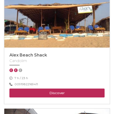
Alex Beach Shack
Candolim
7 h / 23 h
00919822169411
Discover