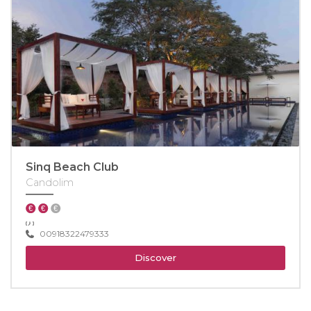
Sinq Beach Club
Candolim
00918322479333
Discover