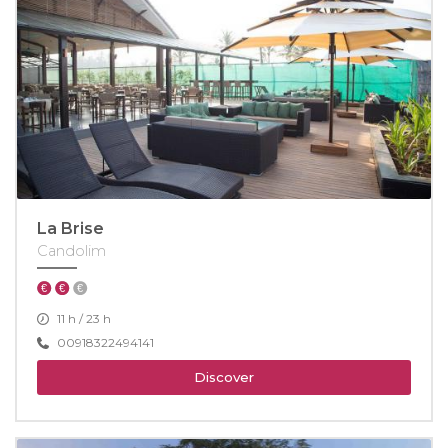
La Brise
Candolim
11 h / 23 h
00918322494141
Discover