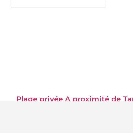
Plage privée A proximité de T
Flic en Flac
(5)
Quatre Cocos
(2)
Belle Mare
(5)
Grand Baie
(2)
Beau Champ
(1)
Costal Road
(3)