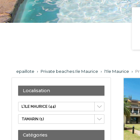
epaillote
›
Private beaches Ile Maurice
›
l'Ile Maurice
›
Pr
Localisation
Catégories