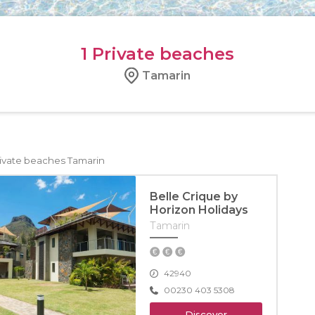
1
Private beaches
Tamarin
ivate beaches Tamarin
Belle Crique by
Horizon Holidays
Tamarin
42940
00230 403 5308
Discover