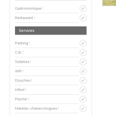
Gastronomique
1
Restaurant
1
Services
Parking
1
C.B.
1
Toilettes
1
Wifi
1
Douches
1
Hôtel
1
Piscine
1
Matelas -chaises longues
1