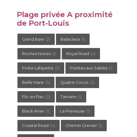
Plage privée A proximité
de Port-Louis
Grand Baie
(2)
Balaclava
(1)
Roches Noires
(1)
Royal Road
(4)
Poste Lafayette
(2)
Pointes aux Sables
(1)
Belle Mare
(5)
Quatre Cocos
(2)
Flic en Flac
(5)
Tamarin
(1)
Black River
(1)
La Preneuse
(1)
Coastal Road
(4)
Chemin Grenier
(1)