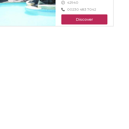
42940
00230 483 7042
Discover