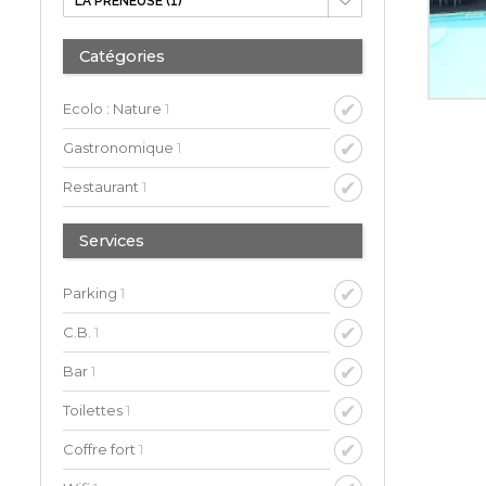
Catégories
Ecolo : Nature
1
Gastronomique
1
Restaurant
1
Services
Parking
1
C.B.
1
Bar
1
Toilettes
1
Coffre fort
1