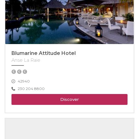
Blumarine Attitude Hotel
Anse La Raie
42940
230 204 8800
Discover