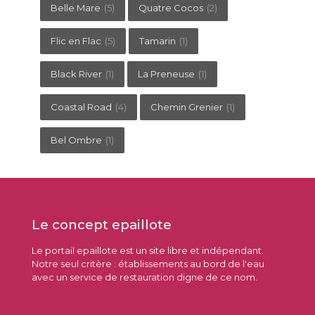
Belle Mare
(5)
Quatre Cocos
(2)
Flic en Flac
(5)
Tamarin
(1)
Black River
(1)
La Preneuse
(1)
Coastal Road
(4)
Chemin Grenier
(1)
Bel Ombre
(1)
Le concept epaillote
Le portail epaillote est un site libre et indépendant.
Notre seul critère : établissements au bord de l'eau
avec un service de restauration digne de ce nom.