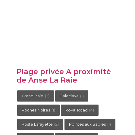
Plage privée A proximité
de Anse La Raie
Grand Baie
(2)
Balaclava
(1)
Roches Noires
(1)
Royal Road
(4)
Poste Lafayette
(2)
Pointes aux Sables
(1)