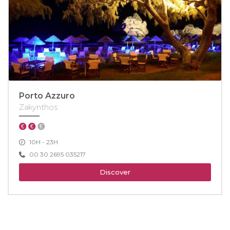
Porto Azzuro
Zakynthos
10H - 23H
00 30 2695 035217
Discover