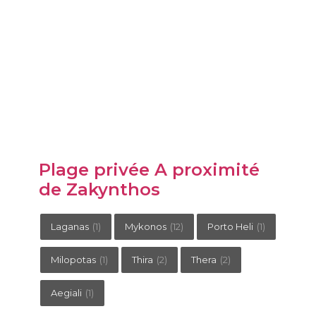
Plage privée A proximité
de Zakynthos
Laganas
(1)
Mykonos
(12)
Porto Heli
(1)
Milopotas
(1)
Thira
(2)
Thera
(2)
Aegiali
(1)