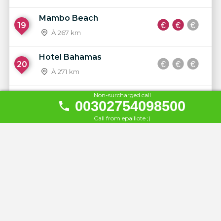
Mambo Beach
19
À 267 km
Hotel Bahamas
20
À 271 km
Non-surcharged call
Seaside Saranda Hotel
00302754098500
21
À 271 km
Call from epaillote ;)
Hotel Visad
22
À 271 km
White Residence Luxury
23
Apartments
À 271 km