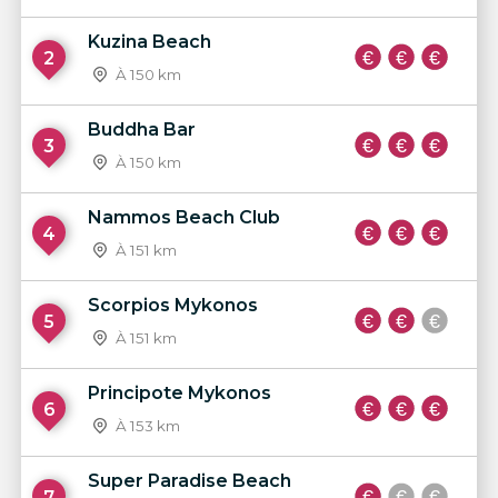
Kuzina Beach
2
À 150 km
Buddha Bar
3
À 150 km
Nammos Beach Club
4
À 151 km
Scorpios Mykonos
5
À 151 km
Principote Mykonos
6
À 153 km
Super Paradise Beach
7