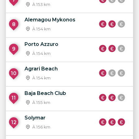
À 153 km
Alemagou Mykonos
8
À 154 km
Porto Azzuro
9
À 154 km
Agrari Beach
10
À 154 km
Baja Beach Club
11
À 155 km
Solymar
12
À 156 km