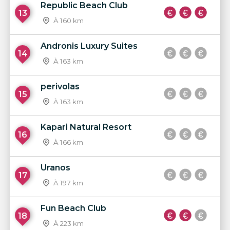
Republic Beach Club
13
À 160 km
Andronis Luxury Suites
14
À 163 km
perivolas
15
À 163 km
Kapari Natural Resort
16
À 166 km
Uranos
17
À 197 km
Fun Beach Club
18
À 223 km