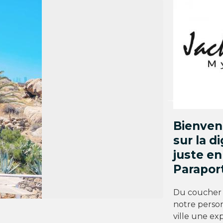
Bienven
sur la d
juste en
Paraport
Du coucher a
notre person
ville une ex