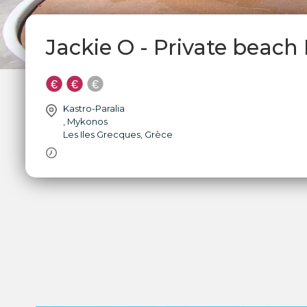
Jackie O - Private beac
Kastro-Paralia
,
Mykonos
Les Iles Grecques
,
Grèce