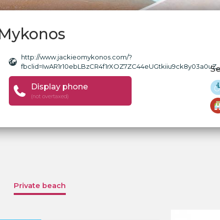
h Mykonos
http://www.jackieomykonos.com/?
fbclid=IwAR1r10ebLBzCR4f1rXOZ7ZC44eUGtkiiu9ck8y03a0uZ
Se
Display phone
(not overtaxed)
Private beach