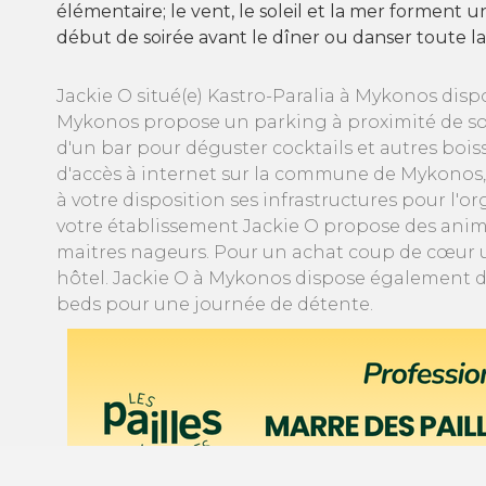
élémentaire; le vent, le soleil et la mer forment 
début de soirée avant le dîner ou danser toute la
Jackie O situé(e) Kastro-Paralia à Mykonos disp
Mykonos propose un parking à proximité de son
d'un bar pour déguster cocktails et autres boiss
d'accès à internet sur la commune de Mykonos, 
à votre disposition ses infrastructures pour l'
votre établissement Jackie O propose des animati
maitres nageurs. Pour un achat coup de cœur un
hôtel. Jackie O à Mykonos dispose également d'u
beds pour une journée de détente.