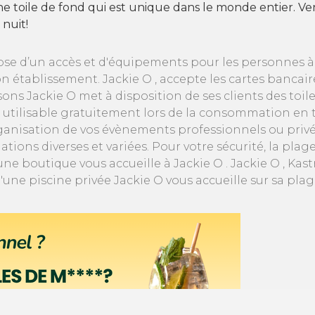
une toile de fond qui est unique dans le monde entier. V
 nuit!
ose d’un accès et d'équipements pour les personnes à m
 établissement. Jackie O , accepte les cartes bancai
ons Jackie O met à disposition de ses clients des toil
utilisable gratuitement lors de la consommation en te
organisation de vos évènements professionnels ou priv
ons diverses et variées. Pour votre sécurité, la plage
e boutique vous accueille à Jackie O . Jackie O , Ka
ne piscine privée Jackie O vous accueille sur sa plage