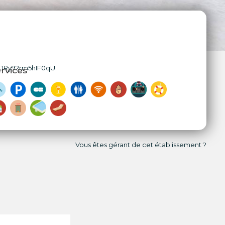
_JRy92rm5hIF0qU
rvices
Vous êtes gérant de cet établissement ?