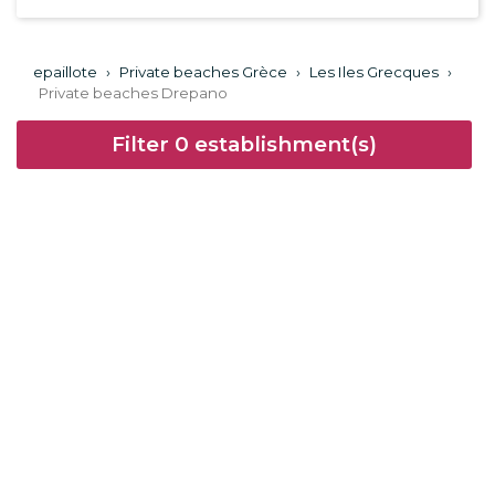
epaillote
›
Private beaches Grèce
›
Les Iles Grecques
›
Private beaches Drepano
Filter
0
establishment(s)