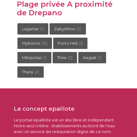
Plage privée A proximité
de Drepano
Laganas
(1)
Zakynthos
(3)
Mykonos
(12)
Porto Heli
(1)
Milopotas
(1)
Thira
(2)
Aegiali
(1)
Thera
(2)
Le concept epaillote
Le portail epaillote est un site libre et indépendant.
Notre seul critère : établissements au bord de l'eau
avec un service de restauration digne de ce nom.