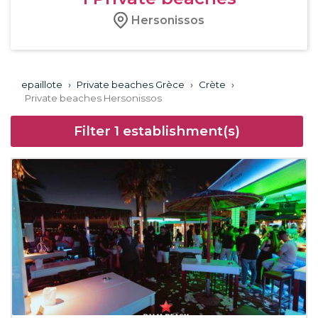
Hersonissos
epaillote
›
Private beaches Grèce
›
Crète
›
Private beaches Hersonissos
Filter
1
establishment(s)