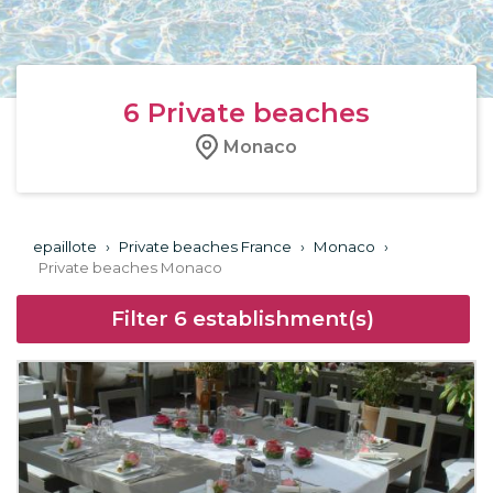
6
Private beaches
Monaco
epaillote
›
Private beaches France
›
Monaco
›
Private beaches Monaco
Filter
6
establishment(s)