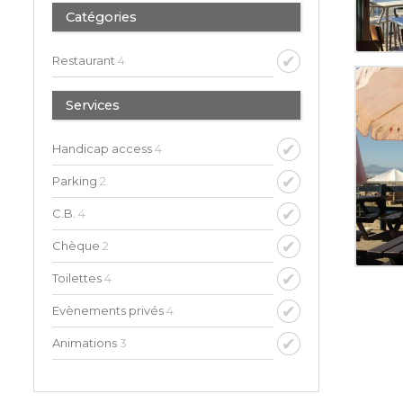
Catégories
Restaurant
4
Services
Handicap access
4
Parking
2
C.B.
4
Chèque
2
Toilettes
4
Evènements privés
4
Animations
3