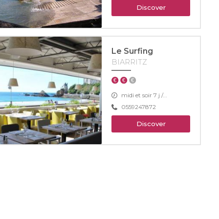
Discover
Le Surfing
BIARRITZ
midi et soir 7 j /...
0559247872
Discover