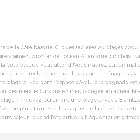
s de la Côte basque. Criques secrètes ou plages popula
re vraiment profiter de l'océan Atlantique, on choisit u
a Côte basque vous attend !Vous n’aurez aucun mal à i
ommencer ne rechercher que les plages aménagées ave
ne plage privée dont l’espace dévolu à la baignade est s
ter des mers, excursions en mer, plongée en apnée, kite-s
plage ? Trouvez facilement une plage privée à Biarritz ave
léphone plutôt que sur les vagues de la côte basque.Re
otre séjour : quand l’été arrive, la fréquentation grimpe