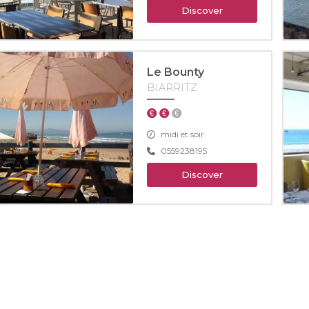
Discover
Le Bounty
BIARRITZ
midi et soir
0559238195
Discover