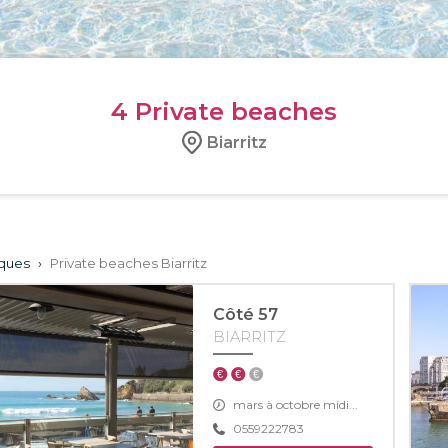
4
Private beaches
Biarritz
iques
›
Private beaches Biarritz
Côté 57
BIARRITZ
mars à octobre midi...
0559222783