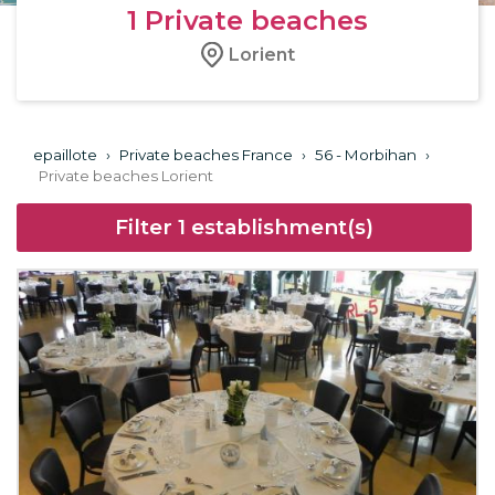
1
Private beaches
Lorient
epaillote
›
Private beaches France
›
56 - Morbihan
›
Private beaches Lorient
Filter
1
establishment(s)