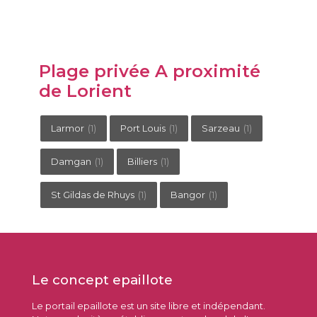
Plage privée A proximité
de Lorient
Larmor
(1)
Port Louis
(1)
Sarzeau
(1)
Damgan
(1)
Billiers
(1)
St Gildas de Rhuys
(1)
Bangor
(1)
Le concept epaillote
Le portail epaillote est un site libre et indépendant.