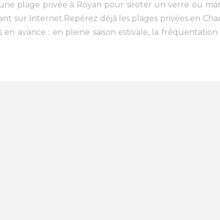
ne plage privée à Royan pour siroter un verre ou mange
ant sur Internet.Repérez déjà les plages privées en Char
n avance : en pleine saison estivale, la fréquentation ex
oyan
alais sur Mer
(4)
La Tremblade
(2)
St Trojan les Bains
(1)
ge
(3)
La Rochelle
(1)
Rivedoux
(1)
La Flotte
(4)
La C