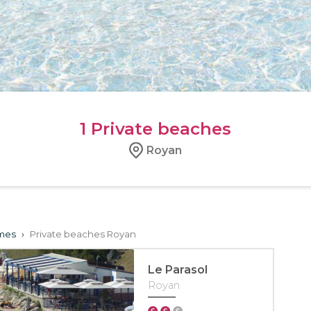
1
Private beaches
Royan
imes
›
Private beaches Royan
Le Parasol
Royan