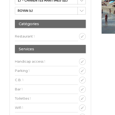
Catégories
Restaurant
1
Services
Handicap access
1
Parking
1
C.B.
1
Bar
1
Toilettes
1
Wifi
1