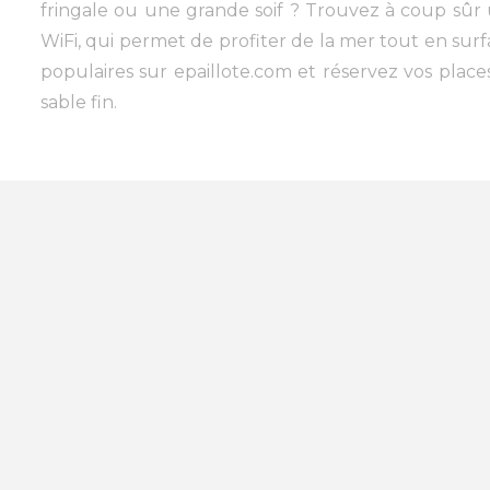
fringale ou une grande soif ? Trouvez à coup sûr u
WiFi, qui permet de profiter de la mer tout en surf
populaires sur epaillote.com et réservez vos places e
sable fin.
Plage privée A proximité de R
La Palmyre Les Mathes
(1)
Vaux sur Mer
(1)
Saint p
Fouras
(5)
St Denis d'Oléron
(2)
Chatelaillon Pla
Le Chateau d'Oléron
(1)
Meschers
(1)