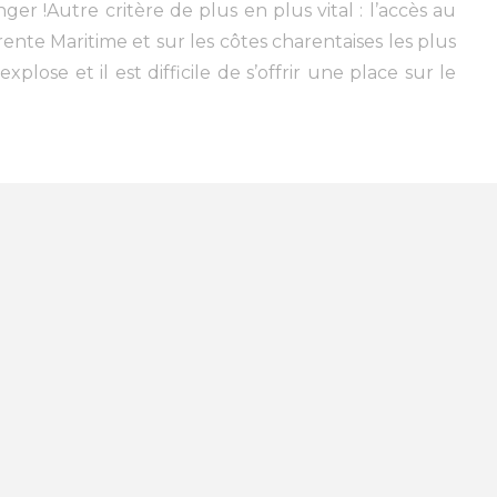
r !Autre critère de plus en plus vital : l’accès au
ente Maritime et sur les côtes charentaises les plus
plose et il est difficile de s’offrir une place sur le
Taillebourg
(1)
Dolus
(1)
St Georges d'Oléron
(2)
ouarde sur Mer
(1)
St Georges de Didonne
(2)