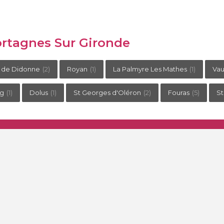
ortagnes Sur Gironde
 de Didonne
(2)
Royan
(1)
La Palmyre Les Mathes
(1)
Vau
rg
(1)
Dolus
(1)
St Georges d'Oléron
(2)
Fouras
(5)
St
critère : établissements
om.
ui sommes-nous ?.