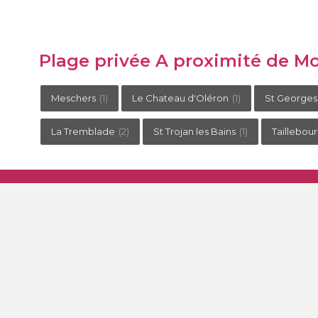
Plage privée A proximité de M
Meschers
(1)
Le Chateau d'Oléron
(1)
St Georges
La Tremblade
(2)
St Trojan les Bains
(1)
Taillebou
Le concept epaillote
Le portail epaillote est un site libre et indépendant. Notre seul 
au bord de l'eau avec un service de restauration digne de ce n
Contact.
-
Conditions générales de vente.
-
Nos partenaires.
-
Q