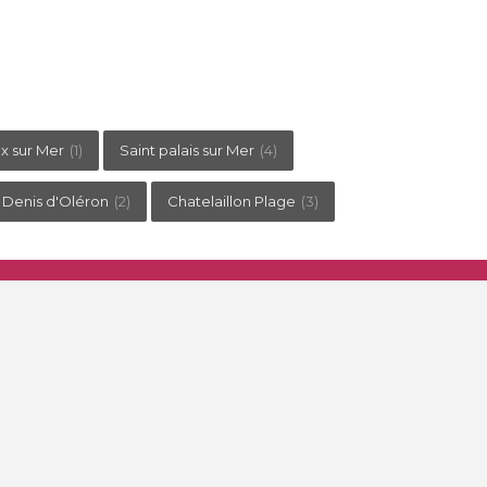
x sur Mer
(1)
Saint palais sur Mer
(4)
 Denis d'Oléron
(2)
Chatelaillon Plage
(3)