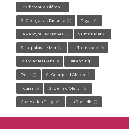
Le Chateau d'Oléron
(1)
St Georges de Didonne
(2)
Royan
(1)
La Palmyre Les Mathes
(1)
Vaux sur Mer
(1)
Saint palais sur Mer
(4)
La Tremblade
(2)
St Trojan les Bains
(1)
Taillebourg
(1)
Dolus
(1)
St Georges d'Oléron
(2)
Fouras
(5)
St Denis d'Oléron
(2)
Chatelaillon Plage
(3)
La Rochelle
(1)