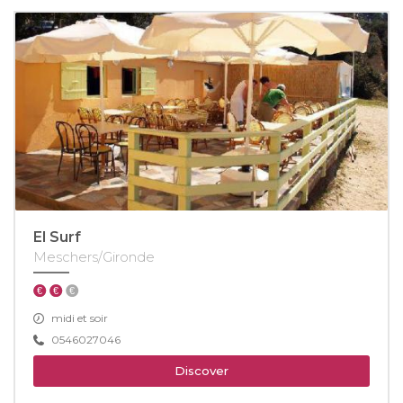
El Surf
Meschers/Gironde
midi et soir
0546027046
Discover