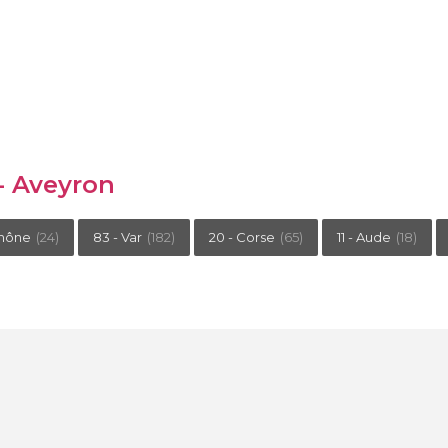
 - Aveyron
Rhône
(24)
83 - Var
(182)
20 - Corse
(65)
11 - Aude
(18)
critère : établissements