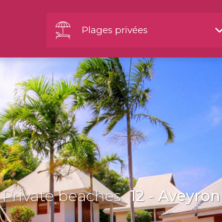
Plages privées
Private beaches
12 - Aveyron