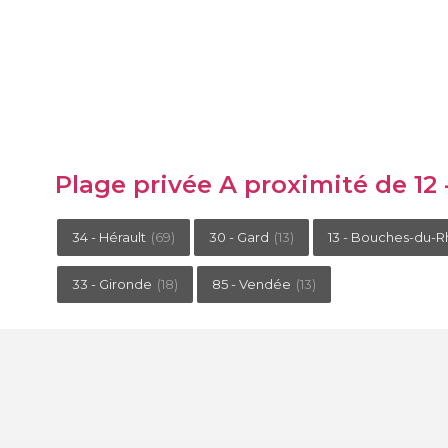
Plage privée A proximité de 12
34 - Hérault
(69)
30 - Gard
(13)
13 - Bouches-du-
33 - Gironde
(18)
85 - Vendée
(13)
Le concept epaillote
Le portail epaillote est un site libre et indépendant. Notre seul 