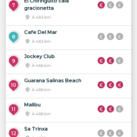
El Chiringuito cala
7
gracionetta
À 463 km
Cafe Del Mar
8
À 463 km
Jockey Club
9
À 466 km
Guarana Salinas Beach
10
À 466 km
Malibu
11
À 466 km
Sa Trinxa
12