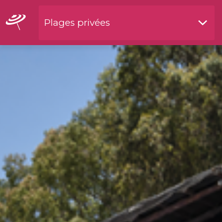
Plages privées
Restaurants by waterside