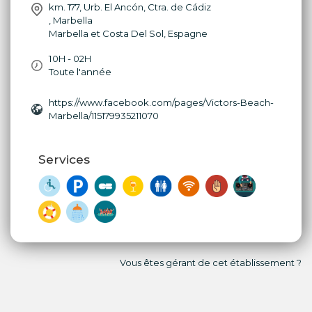
km. 177, Urb. El Ancón, Ctra. de Cádiz
,
Marbella
Marbella et Costa Del Sol
,
Espagne
10H - 02H
Toute l'année
https://www.facebook.com/pages/Victors-Beach-
Marbella/115179935211070
Services
Vous êtes gérant de cet établissement ?