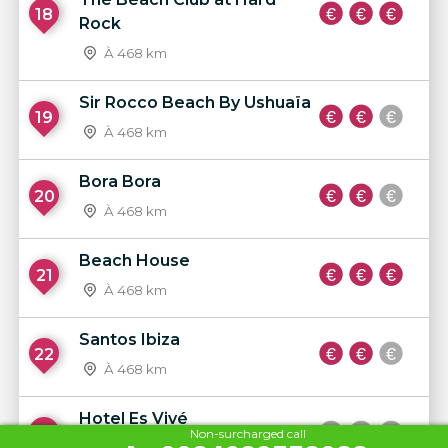
18
Rock
À 468 km
Sir Rocco Beach By Ushuaïa
19
À 468 km
Bora Bora
20
À 468 km
Beach House
21
À 468 km
Santos Ibiza
22
À 468 km
Hotel Es Vivé
23
Non-surcharged call