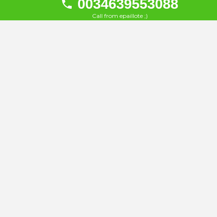
0034639553088
À 469 km
Call from epaillote ;)
Blue Marlin
24
À 469 km
La Plage
25
À 470 km
The Harbour Club
26
À 472 km
Elements Life Ibiza Beach
27
À 476 km
Amante beach club
28
À 476 km
Babylon Beach Cantina