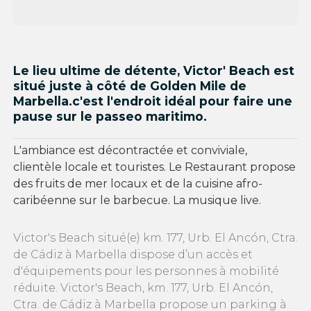
Le lieu ultime de détente, Victor' Beach est
situé juste à côté de Golden Mile de
Marbella.c'est l'endroit idéal pour faire une
pause sur le passeo maritimo.
L'ambiance est décontractée et conviviale,
clientèle locale et touristes. Le Restaurant propose
des fruits de mer locaux et de la cuisine afro-
caribéenne sur le barbecue. La musique live.
Victor's Beach situé(e) km. 177, Urb. El Ancón, Ctra.
de Cádiz à Marbella dispose d’un accès et
d'équipements pour les personnes à mobilité
réduite. Victor's Beach, km. 177, Urb. El Ancón,
Ctra. de Cádiz à Marbella propose un parking à