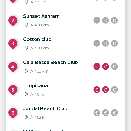
À 381 km
Sunset Ashram
2
À 458 km
Cotton club
3
À 458 km
Cala Bassa Beach Club
4
À 459 km
Tropicana
5
À 461 km
Jondal Beach Club
6
À 462 km