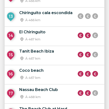
À 466 km
Chiringuito cala escondida
13
À 466 km
El Chiringuito
14
À 467 km
Tanit Beach Ibiza
15
À 467 km
Coco beach
16
À 467 km
Nassau Beach Club
17
À 468 km
The Beach Club at Hard