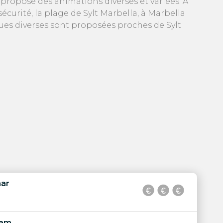
 propose des animations diverses et variées. A
écurité, la plage de Sylt Marbella, à Marbella
ques diverses sont proposées proches de Sylt
mar
ram