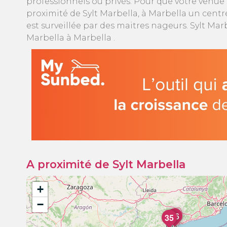
professionnels ou privés. Pour que votre venue 
proximité de Sylt Marbella, à Marbella un centre
est surveillée par des maitres nageurs. Sylt Ma
Marbella à Marbella .
A proximité de Sylt Marbella
+
−
36
35