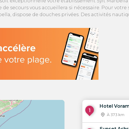
soit exceptionnelle votre établissement Sylt Marbella
 de secours vous accueillera si nécessaire. Pour votre s
rbella, dispose de douches privées. Des activités nauti
Hotel Vora
1
À 373 km
Sunset Ash