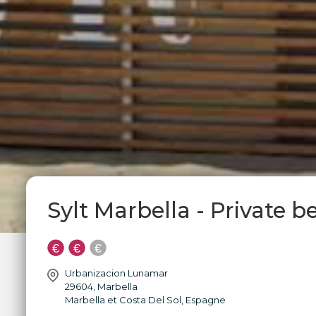
Sylt Marbella - Private 
Urbanizacion Lunamar
29604
,
Marbella
Marbella et Costa Del Sol
,
Espagne