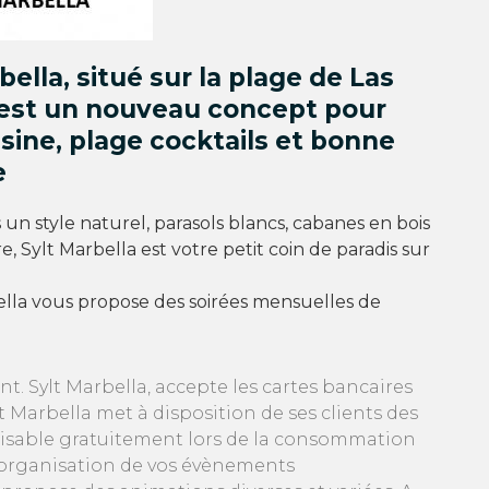
bella, situé sur la plage de Las
est un nouveau concept pour
uisine, plage cocktails et bonne
e
un style naturel, parasols blancs, cabanes en bois
e, Sylt Marbella est votre petit coin de paradis sur
bella vous propose des soirées mensuelles de
. Sylt Marbella, accepte les cartes bancaires
 Marbella met à disposition de ses clients des
tilisable gratuitement lors de la consommation
 l'organisation de vos évènements