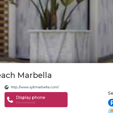
beach Marbella
http://www.syltmarbella.com/
Se
Display phone
(not overtaxed)