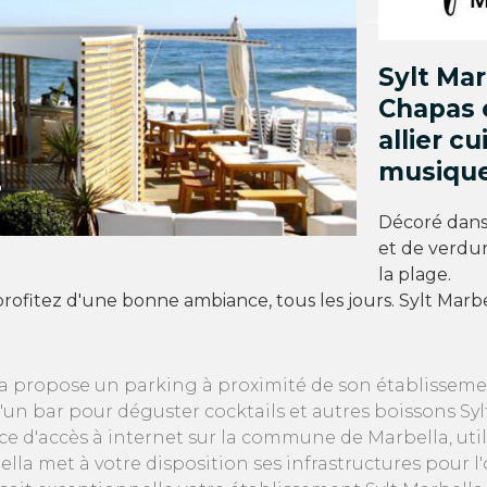
Sylt Mar
Chapas 
allier c
musiqu
Décoré dans 
et de verdur
la plage.
 profitez d'une bonne ambiance, tous les jours. Sylt Mar
 propose un parking à proximité de son établissement
n bar pour déguster cocktails et autres boissons Sylt
vice d'accès à internet sur la commune de Marbella, u
rbella met à votre disposition ses infrastructures pour