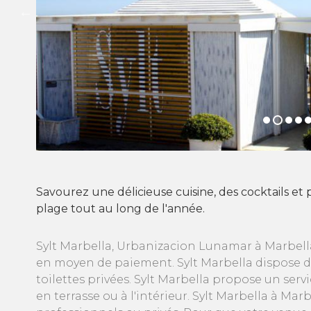
Savourez une délicieuse cuisine, des cocktails et
plage tout au long de l'année.
Sylt Marbella, Urbanizacion Lunamar à Marbella
en moyen de paiement. Sylt Marbella dispose d'u
toilettes privées. Sylt Marbella propose un ser
en terrasse ou à l'intérieur. Sylt Marbella à Ma