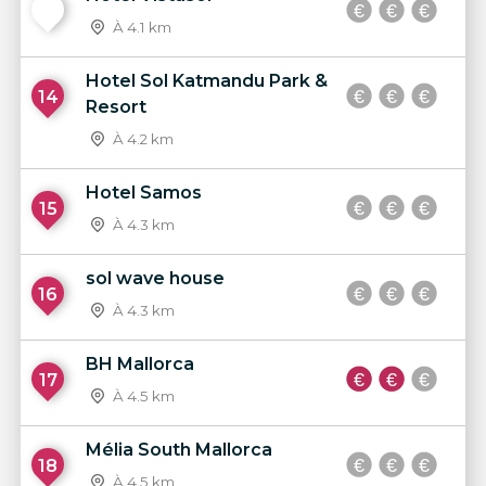
13
À 4.1 km
Hotel Sol Katmandu Park &
14
Resort
À 4.2 km
Hotel Samos
15
À 4.3 km
sol wave house
16
À 4.3 km
BH Mallorca
17
À 4.5 km
Mélia South Mallorca
18
À 4.5 km