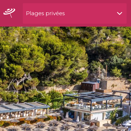
Plages privées
Restaurants by waterside