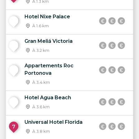
À 1.3 km
Hotel Nixe Palace
3
À 1.6 km
Gran Meliá Victoria
4
À 3.2 km
Appartements Roc
5
Portonova
À 3.4 km
Hotel Agua Beach
6
À 3.6 km
Universal Hotel Florida
7
À 3.8 km