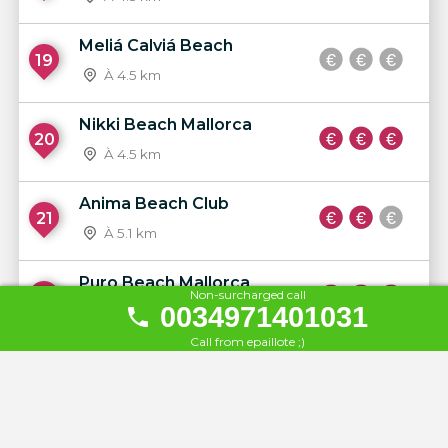
Meliá Calviá Beach
19
À 4.5 km
Nikki Beach Mallorca
20
À 4.5 km
Anima Beach Club
21
À 5.1 km
Puro Beach Mallorca
Non-surcharged call
22
0034971401031
À 8.3 km
Call from epaillote ;)
Hotel Beverly Playa
23
À 9 km
THB El Cid Class