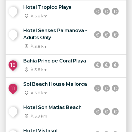
Hotel Tropico Playa
8
À 3.8 km
Hotel Senses Palmanova -
9
Adults Only
À 3.8 km
Bahia Principe Coral Playa
10
À 3.8 km
Sol Beach House Mallorca
11
À 3.8 km
Hotel Son Matias Beach
12
À 3.9 km
Hotel Vistasol