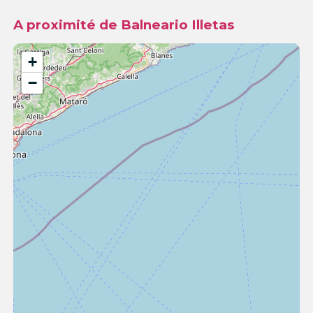
A proximité de Balneario Illetas
+
−