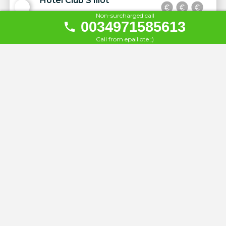
Hotel Club S'Illot
21
À 2.4 km
Non-surcharged call
0034971585613
Call from epaillote ;)
THB Felip Class
22
À 5.2 km
Melbeach Hotel & Spa
23
À 5.5 km
Universal Hotel Laguna
24
À 5.6 km
Universal Hotel Castell Royal
25
À 5.7 km
Hipotels Eurotel Punta Rotja
26
Hotel & SPA