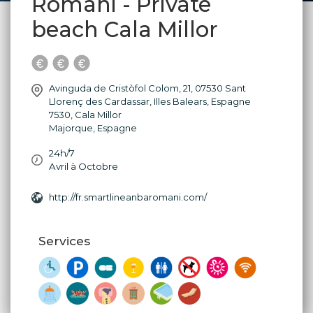
Romani - Private
beach Cala Millor
Avinguda de Cristòfol Colom, 21, 07530 Sant
Llorenç des Cardassar, Illes Balears, Espagne
7530
,
Cala Millor
Majorque
,
Espagne
24h/7
Avril à Octobre
http://fr.smartlineanbaromani.com/
Services