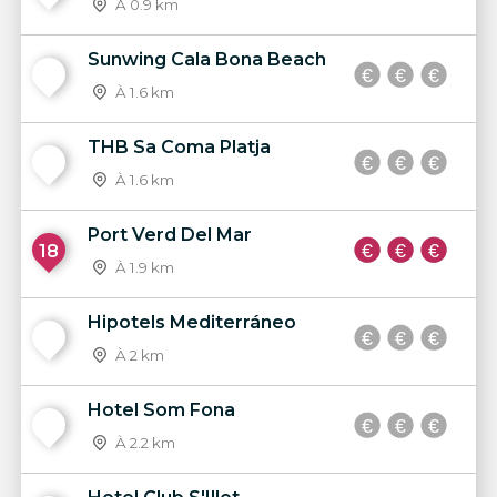
À 0.9 km
Sunwing Cala Bona Beach
16
À 1.6 km
THB Sa Coma Platja
17
À 1.6 km
Port Verd Del Mar
18
À 1.9 km
Hipotels Mediterráneo
19
À 2 km
Hotel Som Fona
20
À 2.2 km