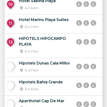
Hotel Sabina Playa
10
À 0.6 km
Hotel Marins Playa Suites
11
À 0.7 km
HIPOTELS HIPOCAMPO
12
PLAYA
À 0.7 km
Hipotels Dunas Cala Millor
13
À 0.7 km
Hipotels Bahía Grande
14
À 0.8 km
Aparthotel Cap De Mar
15