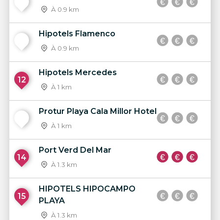
10
À 0.9 km
Hipotels Flamenco
11
À 0.9 km
Hipotels Mercedes
12
À 1 km
Protur Playa Cala Millor Hotel
13
À 1 km
Port Verd Del Mar
14
À 1.3 km
HIPOTELS HIPOCAMPO
15
PLAYA
À 1.3 km