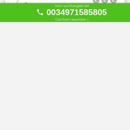
21
À 3.1 km
Non-surcharged call
0034971585805
Melbeach Hotel & Spa
Call from epaillote ;)
22
À 4.9 km
Universal Hotel Laguna
23
À 4.9 km
Universal Hotel Castell Royal
24
À 5 km
Hipotels Eurotel Punta Rotja
25
Hotel & SPA
À 5.1 km
Cap Vermell Beach Hotel
26
À 5.2 km