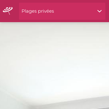
Plages privées
Restaurants by waterside