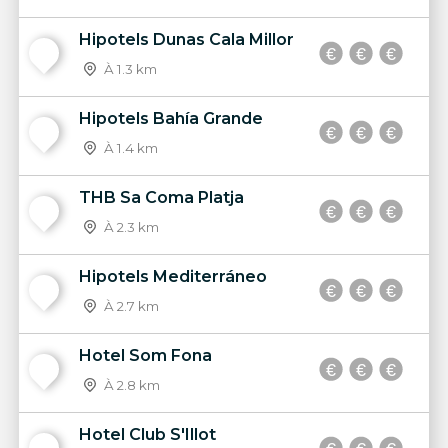
Hipotels Dunas Cala Millor
16
À 1.3 km
Hipotels Bahía Grande
17
À 1.4 km
THB Sa Coma Platja
18
À 2.3 km
Hipotels Mediterráneo
19
À 2.7 km
Hotel Som Fona
20
À 2.8 km
Hotel Club S'Illot