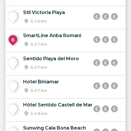
Stil Victoria Playa
5
À 0.6 km
SmartLine Anba Romani
6
À 0.7 km
Sentido Playa del Moro
7
À 0.7 km
Hotel Biniamar
8
À 0.7 km
Hôtel Sentido Castell de Mar
9
À 0.8 km
Sunwing Cala Bona Beach