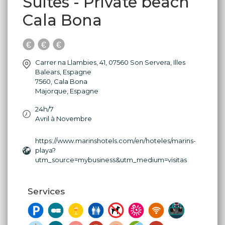
Suites - Private beach
Cala Bona
Carrer na Llambies, 41, 07560 Son Servera, Illes
Balears, Espagne
7560
,
Cala Bona
Majorque
,
Espagne
24h/7
Avril à Novembre
https://www.marinshotels.com/en/hoteles/marins-
playa?
utm_source=mybusiness&utm_medium=visitas
Services