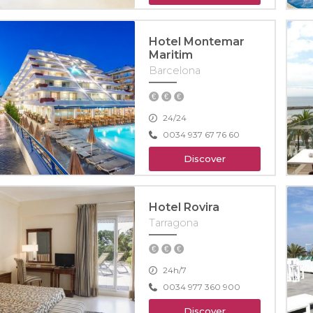
Hotel Montemar
Maritim
Barcelona
24/24
0034 937 67 76 60
Discover
Hotel Rovira
Tarragona
24h/7
0034 977 360 900
Discover