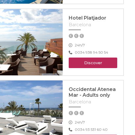
Hotel Platjador
Barcelona
24h/7
0034 938 94 50 54
Discover
Occidental Atenea
Mar - Adults only
Barcelona
24h/7
0034 93 531 60 40