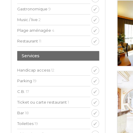
Gastronomique
9
Music / live
2
Plage aménagée
4
Restaurant
11
Services
Handicap access
12
Parking
19
C.B.
17
Ticket ou carte restaurant
1
Bar
18
Toilettes
19