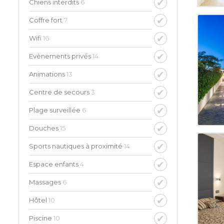
Chiens interdits
6
Coffre fort
7
Wifi
16
Evènements privés
14
Animations
13
Centre de secours
3
Plage surveillée
6
Douches
15
Sports nautiques à proximité
14
Espace enfants
4
Massages
6
Hôtel
10
Piscine
10