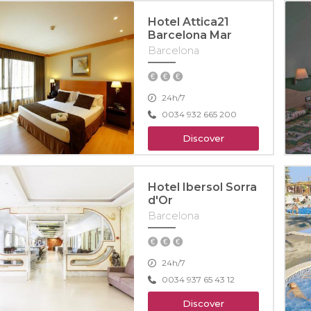
Hotel Attica21
Barcelona Mar
Barcelona
24h/7
0034 932 665 200
Discover
Hotel Ibersol Sorra
d'Or
Barcelona
24h/7
0034 937 65 43 12
Discover