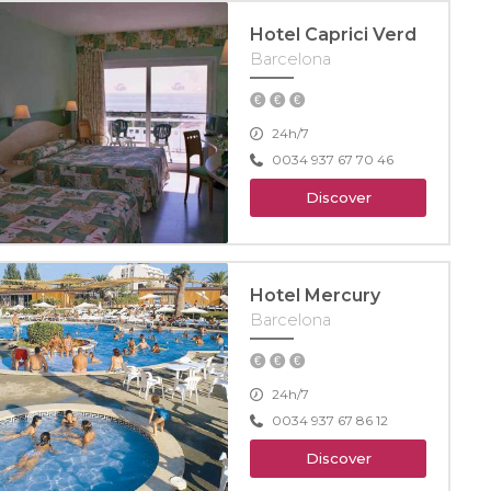
Hotel Caprici Verd
Barcelona
24h/7
0034 937 67 70 46
Discover
Hotel Mercury
Barcelona
24h/7
0034 937 67 86 12
Discover