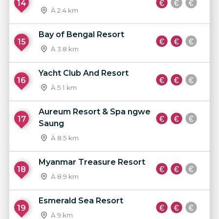
14
À 2.4 km
Bay of Bengal Resort
15
À 3.8 km
Yacht Club And Resort
16
À 5.1 km
Aureum Resort & Spa ngwe
17
Saung
À 8.5 km
Myanmar Treasure Resort
18
À 8.9 km
Esmerald Sea Resort
19
À 9 km