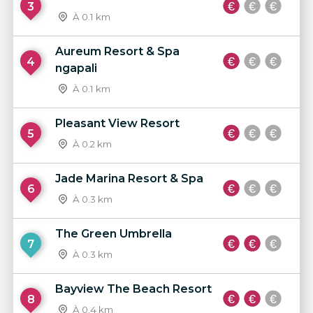
3
À 0.1 km
Aureum Resort & Spa
4
ngapali
À 0.1 km
Pleasant View Resort
5
À 0.2 km
Jade Marina Resort & Spa
6
À 0.3 km
The Green Umbrella
7
À 0.3 km
Bayview The Beach Resort
8
À 0.4 km