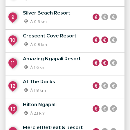
Silver Beach Resort
9
À 0.6 km
Crescent Cove Resort
10
À 0.8 km
Amazing Ngapali Resort
11
À 1.6 km
At The Rocks
12
À 1.8 km
Hilton Ngapali
13
À 2.1 km
Merciel Retreat & Resort