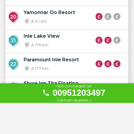
Yamonnar Oo Resort
20
À 9.1 km
Inle Lake View
21
À 176 km
Paramount Inle Resort
22
À 177 km
Shwe Inn Tha Floating
Non-surcharged call
23
00951203497
Resort
À 177 km
Call from epaillote ;)
Amata Garden Resort Inle
24
À 180 km