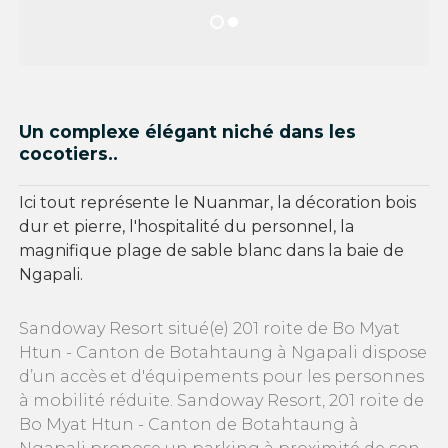
Un complexe élégant niché dans les
cocotiers..
Ici tout représente le Nuanmar, la décoration bois
dur et pierre, l'hospitalité du personnel, la
magnifique plage de sable blanc dans la baie de
Ngapali.
Sandoway Resort situé(e) 201 roite de Bo Myat
Htun - Canton de Botahtaung à Ngapali dispose
d’un accès et d'équipements pour les personnes
à mobilité réduite. Sandoway Resort, 201 roite de
Bo Myat Htun - Canton de Botahtaung à