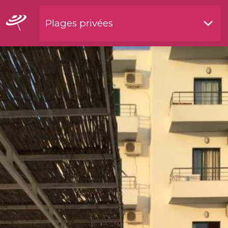
Plages privées
Restaurants by waterside