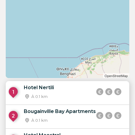
OpenStreetMap
Hotel Nertili
1
À 0.1 km
Bougainville Bay Apartments
2
À 0.1 km