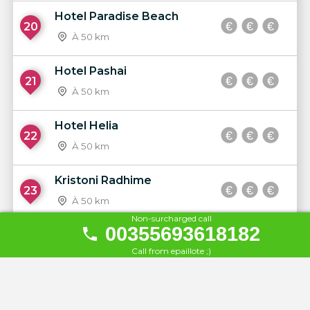
Hotel Paradise Beach
20
À 50 km
Hotel Pashai
21
À 50 km
Hotel Helia
22
À 50 km
Kristoni Radhime
23
À 50 km
Non-surcharged call
00355693618182
Coral Hotel & Resort
24
Call from epaillote ;)
À 50 km
Hotel Jonufra
25