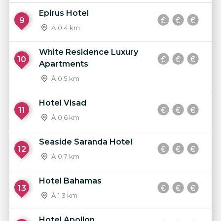
Epirus Hotel
9
À 0.4 km
White Residence Luxury
10
Apartments
À 0.5 km
Hotel Visad
11
À 0.6 km
Seaside Saranda Hotel
12
À 0.7 km
Hotel Bahamas
13
À 1.3 km
Hotel Apollon