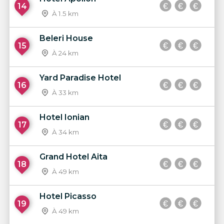
14
À 1.5 km
Beleri House
15
À 24 km
Yard Paradise Hotel
16
À 33 km
Hotel Ionian
17
À 34 km
Grand Hotel Aita
18
À 49 km
Hotel Picasso
19
À 49 km