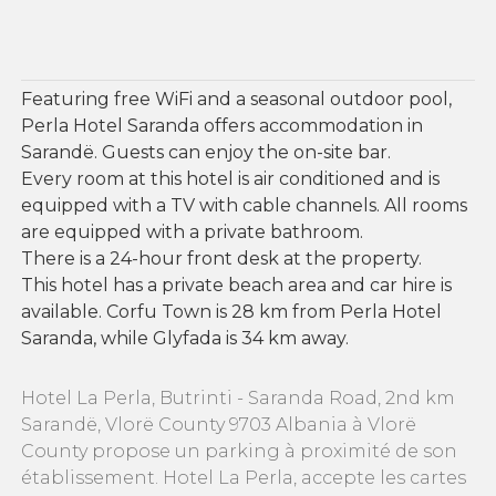
Featuring free WiFi and a seasonal outdoor pool,
Perla Hotel Saranda offers accommodation in
Sarandë. Guests can enjoy the on-site bar.
Every room at this hotel is air conditioned and is
equipped with a TV with cable channels. All rooms
are equipped with a private bathroom.
There is a 24-hour front desk at the property.
This hotel has a private beach area and car hire is
available. Corfu Town is 28 km from Perla Hotel
Saranda, while Glyfada is 34 km away.
Hotel La Perla, Butrinti - Saranda Road, 2nd km
Sarandë, Vlorë County 9703 Albania à Vlorë
County propose un parking à proximité de son
établissement. Hotel La Perla, accepte les cartes