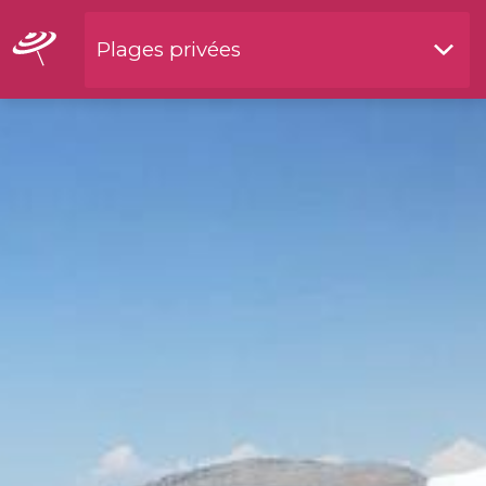
Plages privées
Restaurants by waterside