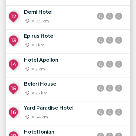
Demi Hotel
12
À 0.9 km
Epirus Hotel
13
À 1 km
Hotel Apollon
14
À 2 km
Beleri House
15
À 25 km
Yard Paradise Hotel
16
À 34 km
Hotel Ionian