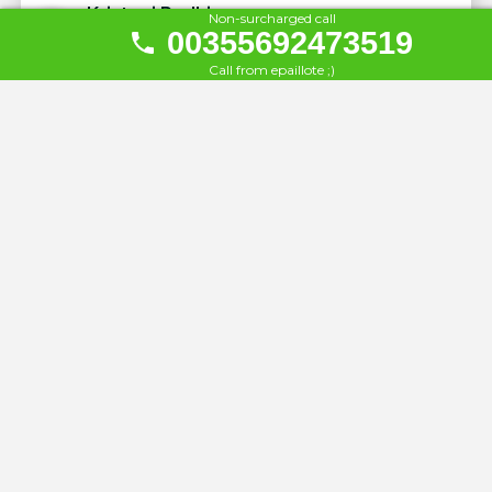
Kristoni Radhime
Non-surcharged call
23
00355692473519
À 51 km
Call from epaillote ;)
Coral Hotel & Resort
24
À 51 km
Hotel Jonufra
25
À 51 km
Hotel Zhironi
26
À 52 km
Hotel Nimfa
27
À 52 km
Hotel New York
28
À 52 km