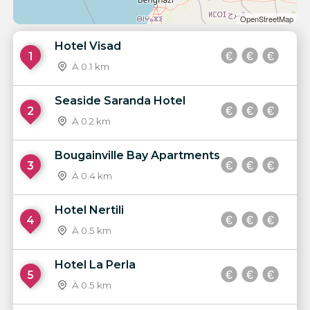
OpenStreetMap
Hotel Visad
1
À 0.1 km
Seaside Saranda Hotel
2
À 0.2 km
Bougainville Bay Apartments
3
À 0.4 km
Hotel Nertili
4
À 0.5 km
Hotel La Perla
5
À 0.5 km