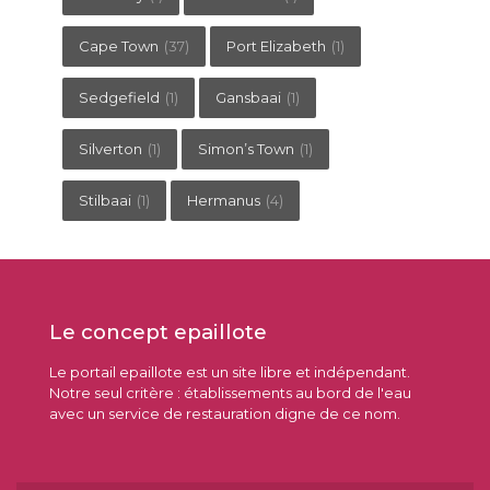
Cape Town
(37)
Port Elizabeth
(1)
Sedgefield
(1)
Gansbaai
(1)
Silverton
(1)
Simon’s Town
(1)
Stilbaai
(1)
Hermanus
(4)
Le concept epaillote
Le portail epaillote est un site libre et indépendant.
Notre seul critère : établissements au bord de l'eau
avec un service de restauration digne de ce nom.