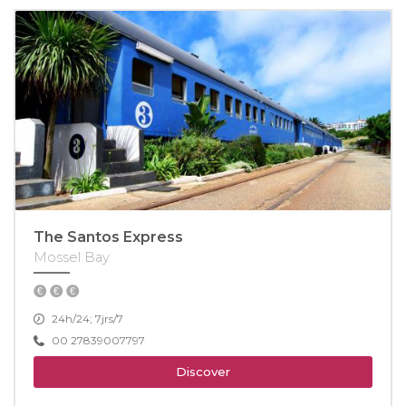
The Santos Express
Mossel Bay
24h/24; 7jrs/7
00 27839007797
Discover