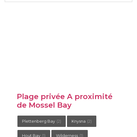
Plage privée A proximité
de Mossel Bay
Plettenberg Bay
(2)
Knysna
(2)
Hout Bay
(1)
Wilderness
(1)