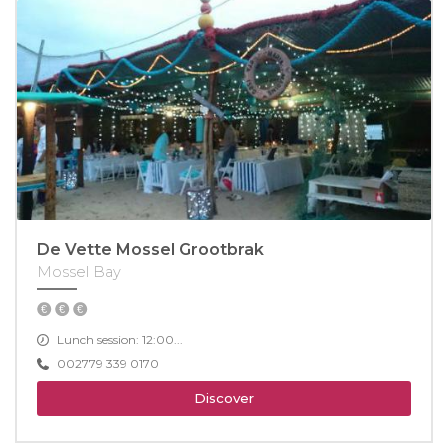
De Vette Mossel Grootbrak
Mossel Bay
Lunch session: 12:00...
002779 339 0170
Discover