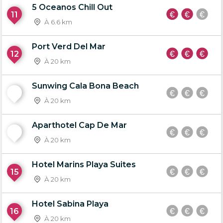
5 Oceanos Chill Out
11
À 6.6 km
Port Verd Del Mar
12
À 20 km
Sunwing Cala Bona Beach
13
À 20 km
Aparthotel Cap De Mar
14
À 20 km
Hotel Marins Playa Suites
15
À 20 km
Hotel Sabina Playa
16
À 20 km