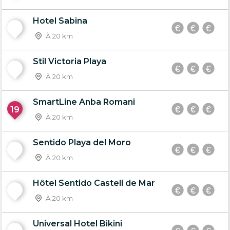
Hotel Sabina
17
À 20 km
Stil Victoria Playa
18
À 20 km
SmartLine Anba Romani
19
À 20 km
Sentido Playa del Moro
20
À 20 km
Hôtel Sentido Castell de Mar
21
À 20 km
Universal Hotel Bikini