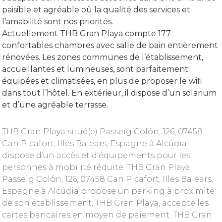
paisible et agréable où la qualité des services et
l’amabilité sont nos priorités.
Actuellement THB Gran Playa compte 177
confortables chambres avec salle de bain entièrement
rénovées. Les zones communes de l’établissement,
accueillantes et lumineuses, sont parfaitement
équipées et climatisées, en plus de proposer le wifi
dans tout l’hôtel. En extérieur, il dispose d’un solarium
et d’une agréable terrasse.
THB Gran Playa situé(e) Passeig Colón, 126, 07458
Can Picafort, Illes Balears, Espagne à Alcúdia
dispose d’un accès et d'équipements pour les
personnes à mobilité réduite. THB Gran Playa,
Passeig Colón, 126, 07458 Can Picafort, Illes Balears,
Espagne à Alcúdia propose un parking à proximité
de son établissement. THB Gran Playa, accepte les
cartes bancaires en moyen de paiement. THB Gran