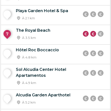
Playa Garden Hotel & Spa
6
À 2.1 km
The Royal Beach
7
À 3.5 km
Hôtel Roc Boccaccio
8
À 4.8 km
Sol Alcudia Center Hotel
9
Apartamentos
À 4.9 km
Alcudia Garden Aparthotel
10
À 5.2 km