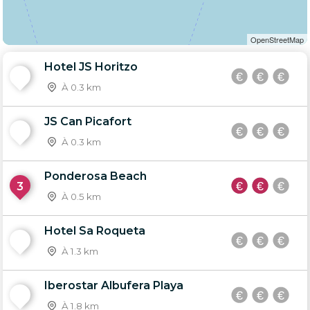
OpenStreetMap
Hotel JS Horitzo
1
À 0.3 km
JS Can Picafort
2
À 0.3 km
Ponderosa Beach
3
À 0.5 km
Hotel Sa Roqueta
4
À 1.3 km
Iberostar Albufera Playa
5
À 1.8 km