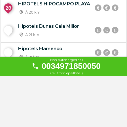
HIPOTELS HIPOCAMPO PLAYA
28
À 20 km
Hipotels Dunas Cala Millor
29
À 21 km
Hipotels Flamenco
30
À 21 km
Non-surcharged call
0034971850050
Hipotels Mediterráneo
Call from epaillote ;)
31
À 21 km
THB Sa Coma Platja
32
À 21 km
Hotel Som Fona
33
À 21 km