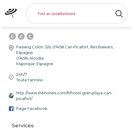
THB Gran Playa - Hôtel
Alcúdia
Passeig Colón, 126, 07458 Can Picafort, Illes Balears,
Espagne
07458
,
Alcúdia
Majorque
,
Espagne
24h/7
Toute l'année
http://www.thbhotels.com/fr/hotel-gran-playa-can-
picafort/
Page Facebook
Services