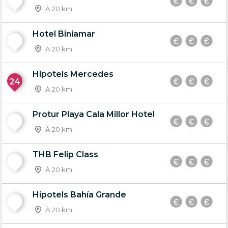
22
À 20 km
Hotel Biniamar
23
À 20 km
Hipotels Mercedes
24
À 20 km
Protur Playa Cala Millor Hotel
25
À 20 km
THB Felip Class
26
À 20 km
Hipotels Bahía Grande
27
À 20 km