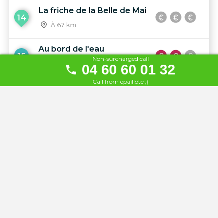
La friche de la Belle de Mai
14
À 67 km
Au bord de l'eau
15
Non-surcharged call
À 82 km
04 60 60 01 32
Call from epaillote ;)
Au Grand Large
16
À 82 km
La Motte Flottante
17
À 91 km
Bistro'Fontaines
18
À 91 km
Auberge du pont de
19
Collonges