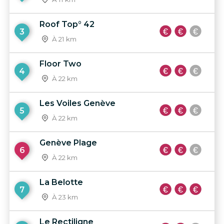
Roof Top° 42
3
À 21 km
Floor Two
4
À 22 km
Les Voiles Genève
5
À 22 km
Genève Plage
6
À 22 km
La Belotte
7
À 23 km
Le Rectiligne