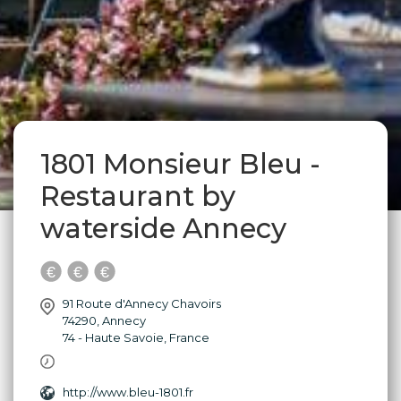
1801 Monsieur Bleu -
Restaurant by
waterside Annecy
91 Route d'Annecy Chavoirs
74290
,
Annecy
74 - Haute Savoie
,
France
http://www.bleu-1801.fr