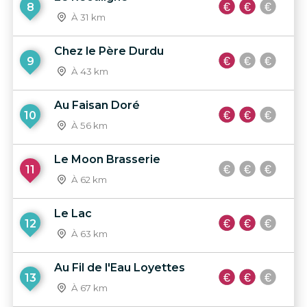
8
À 31 km
Chez le Père Durdu
9
À 43 km
Au Faisan Doré
10
À 56 km
Le Moon Brasserie
11
À 62 km
Le Lac
12
À 63 km
Au Fil de l'Eau Loyettes
13
À 67 km