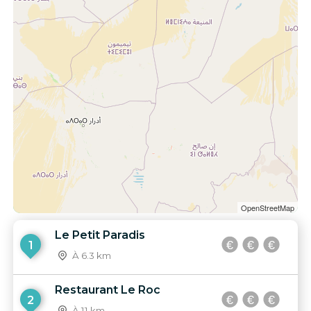
OpenStreetMap
Le Petit Paradis
1
À 6.3 km
Restaurant Le Roc
2
À 11 km