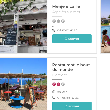
Menje e caille
Argelès sur mer
04 68 81 41 23
Discover
Restaurant le bout
du monde
Cerbère
9h-23h
04 68 88 47 33
Discover