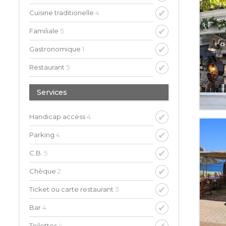
Cuisine traditionelle
4
Familiale
5
Gastronomique
1
Restaurant
5
Services
Handicap access
4
Parking
4
C.B.
5
Chèque
2
Ticket ou carte restaurant
3
Bar
4
Toilettes
4