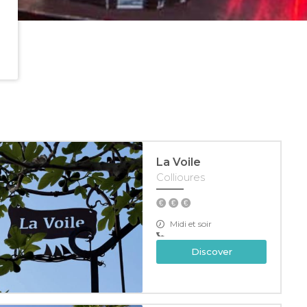
La Voile
Collioures
Midi et soir
Discover