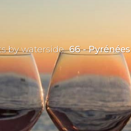
s by waterside
66 - Pyrénées