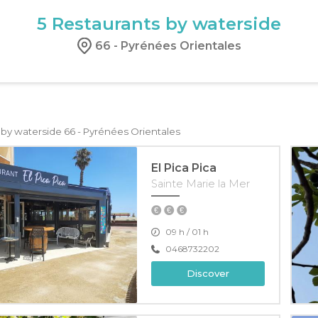
5
Restaurants by waterside
66 - Pyrénées Orientales
 by waterside 66 - Pyrénées Orientales
El Pica Pica
Sainte Marie la Mer
09 h / 01 h
0468732202
Discover