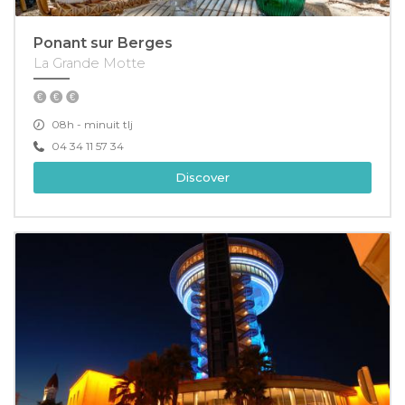
Ponant sur Berges
La Grande Motte
08h - minuit tlj
04 34 11 57 34
Discover