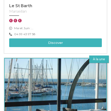
Le St Barth
Marseillan
Mai et Juin :...
04 99 43 97 58
Discover
À la une