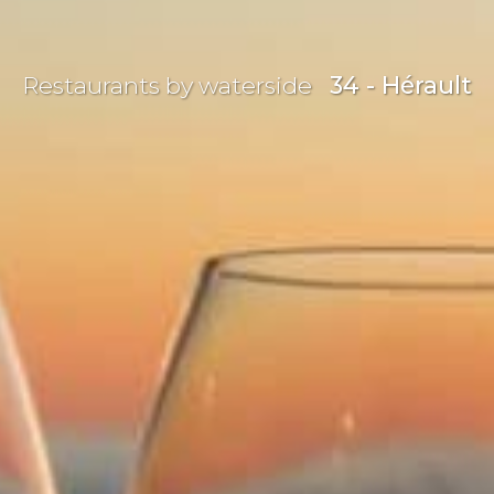
Restaurants by waterside
34 - Hérault