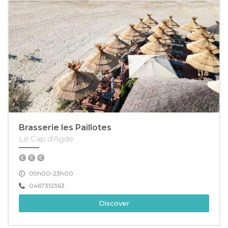
Brasserie les Paillotes
Le Cap d'Agde
09h00-23h00
0467312363
Discover