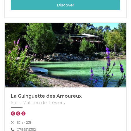
Discover
La Guinguette des Amoureux
Saint Mathieu de Tréviers
10h - 23h
0785515352