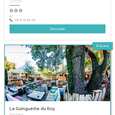
Octon
06 13 13 64 46
Discover
À la une
La Guinguette du Roy
Béziers