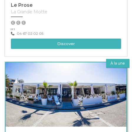
Le Prose
La Grande Motte
04 67 02 02 05
Discover
À la une