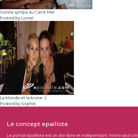
Soirée sympa au Carré Mer
Posted by Lionel
La blonde et la brune -)
Posted by Sophie
Le concept epaillote
Le portail epaillote est un site libre et indépendant. Notre seul cri