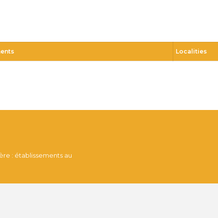
ments
Localities
tère : établissements au
 sommes-nous ?.