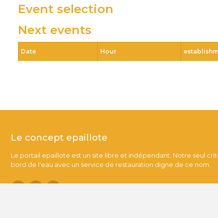
Event selection
Next events
Date
Hour
establish
Le concept epaillote
Le portail epaillote est un site libre et indépendant. Notre seul cri
bord de l'eau avec un service de restauration digne de ce nom.
Contact.
-
Conditions générales de vente.
-
Nos partenaires.
-
Qui